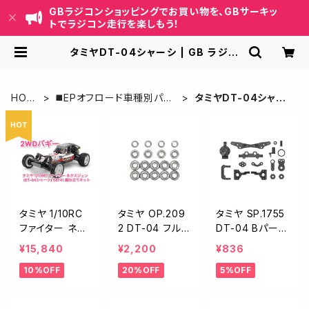
GBラジコンショッピングでお買い物を、GBサーキッ
トでラジコン走行を楽しもう！
タミヤDT-04シャーシ | GB ラジコ
ンショッピング-RCカーキット/パーツ
販売・GBサーキット運営
HOM
◼️EPオフロード車種別パー
タミヤDT-04シャー
E
ツ
シ
タミヤ 1/10RC
タミヤ OP.209
タミヤ SP.1755
ファイター ネク
2 DT-04 フル
DT-04 Bパーツ
スジェン (DT-0
ベアリングセット
(アップライト) 5
¥15,840
¥2,200
¥836
4シャーシ) 587
22092
1755
10%OFF
20%OFF
5%OFF
41 組み立てキッ
ト