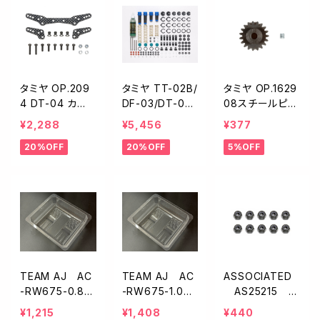
タミヤ OP.209
タミヤ TT-02B/
タミヤ OP.1629
4 DT-04 カー
DF-03/DT-04
08スチールピニ
ボンダンパース
アルミダンパー
オン（19Ｔ）546
¥2,288
¥5,456
¥377
テーセット2209
セット54993
29
20%OFF
20%OFF
5%OFF
4
TEAM AJ AC
TEAM AJ AC
ASSOCIATED
-RW675-0.8
-RW675-1.0
AS25215 M
1/10EPバギー用
1/10EPバギー用
3ナイロンロック
¥1,215
¥1,408
¥440