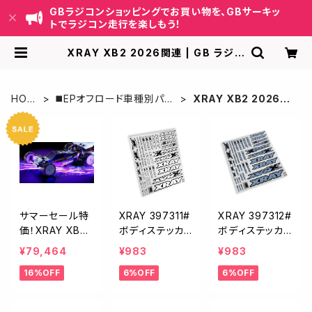
GBラジコンショッピングでお買い物を、GBサーキッ
トでラジコン走行を楽しもう！
XRAY XB2 2026関連 | GB ラジコ
ンショッピング-RCカーキット/パーツ
販売・GBサーキット運営
HOM
◼️EPオフロード車種別パー
XRAY XB2 2026関
E
ツ
連
サマーセール特
XRAY 397311#
XRAY 397312#
価！XRAY XB2
ボディステッカ
ボディステッカ
2026 カーペッ
ー ホワイト XB2
ー メタリックシ
¥79,464
¥983
¥983
ト仕様 品番320
XB4
ルバー XB2 XB
16%OFF
6%OFF
6%OFF
020#3 キット
4