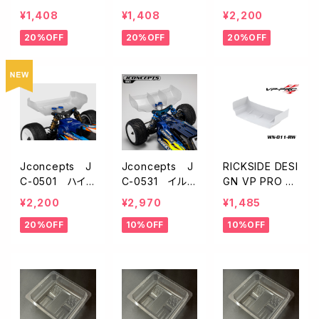
T ライトウェイト
イング【B6/B6
クリアランス リ
¥1,408
¥1,408
¥2,200
リヤウイング・7
4/B74系用】
ヤウイング【Car
20%OFF
20%OFF
20%OFF
インチ【B7】
pet/Astro/2枚
入】
Jconcepts J
Jconcepts J
RICKSIDE DESI
C-0501 ハイ
C-0531 イル
GN VP PRO W
クリアランス リ
ージョン・7.0イ
N-011-RW 1/10
¥2,200
¥2,970
¥1,485
ヤウイング・7イ
ンチ モンスター
電動バギー用ナ
20%OFF
10%OFF
10%OFF
ンチ【Carpet/A
ウイング【センタ
イロンウイング
stro/2枚入】
ーディバイダー
(白) 型番 WN-
付き】
011-RW