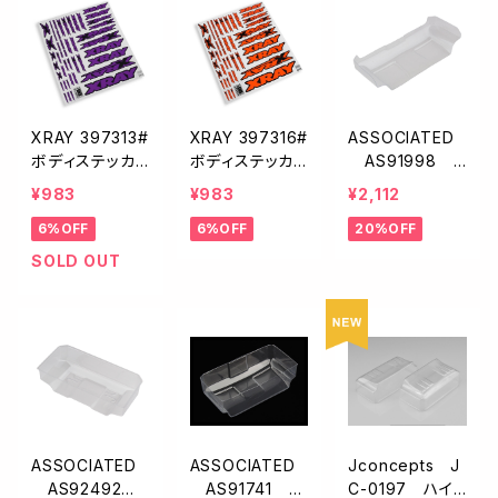
XRAY 397313#
XRAY 397316#
ASSOCIATED
ボディステッカ
ボディステッカ
AS91998
ー パープル XB
ー ネオンオレン
プレカットウイン
¥983
¥983
¥2,112
2 XB4
ジXB2 XB4
グ【7インチ/1枚
6%OFF
6%OFF
20%OFF
入】
SOLD OUT
ASSOCIATED
ASSOCIATED
Jconcepts J
AS92492 F
AS91741 ウ
C-0197 ハイ