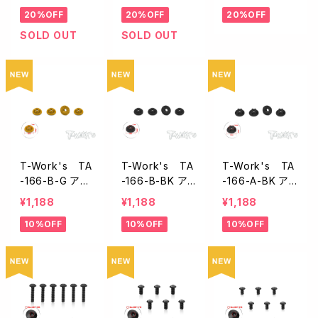
チ
リュー8-32 X 1/
インチ/6個入】
20%OFF
20%OFF
20%OFF
4インチ【6本入/
RC10/RC10T】
SOLD OUT
SOLD OUT
T-Work's TA
T-Work's TA
T-Work's TA
-166-B-G アル
-166-B-BK ア
-166-A-BK ア
ミ製8/32インチ
ルミ製8/32イン
ルミ製8/32イン
¥1,188
¥1,188
¥1,188
ホイールナット・
チホイールナッ
チホイールナッ
10%OFF
10%OFF
10%OFF
7mmHEXソケッ
ト・7mmHEXソ
ト・インチHEXソ
ト仕様【ゴール
ケット仕様【ブラ
ケット仕様【ブラ
ド/セレート付き/
ック/セレート付
ック/セレート付
4個入】
き/4個入】
き/4個入】