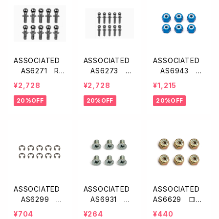
ASSOCIATED
ASSOCIATED
ASSOCIATED
AS6271 RC
AS6273 R
AS6943 ア
10ボールスタッ
C10ボールスタ
ルミロックナッ
¥2,728
¥2,728
¥1,215
ドセット.20イン
ッドセット.30イ
ト・ブルー【8-32
20%OFF
20%OFF
20%OFF
チ（シルバー）
ンチ（シルバー）
インチ/6個入/R
C10/RC10T】
ASSOCIATED
ASSOCIATED
ASSOCIATED
AS6299 E
AS6931 フ
AS6629 ロッ
クリップ・1/8イン
ラットヘッドスク
クナット【5-40
¥704
¥264
¥440