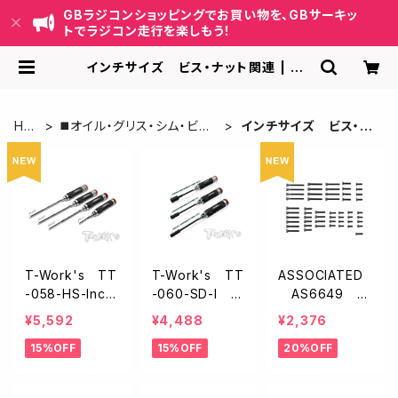
GBラジコンショッピングでお買い物を、GBサーキッ
トでラジコン走行を楽しもう！
インチサイズ ビス・ナット関連 | GB
ラジコンショッピング-RCカーキット/
パーツ販売・GBサーキット運営
HO
◼️オイル・グリス・シム・ビス・
インチサイズ ビス・ナ
ME
ナット関連
ット関連
T-Work's TT
T-Work's TT
ASSOCIATED
-058-HS-Inch
-060-SD-I イ
AS6649 ス
T-Work's六
ンチサイズソケッ
クリューセット
¥5,592
¥4,488
¥2,376
角レンチセット
トレンチセット
【RC10/4-40】
15%OFF
15%OFF
20%OFF
【0.05・1/16・5/
【3/16・1/4・ 11/3
64・3/32イン
2インチ】
チ】