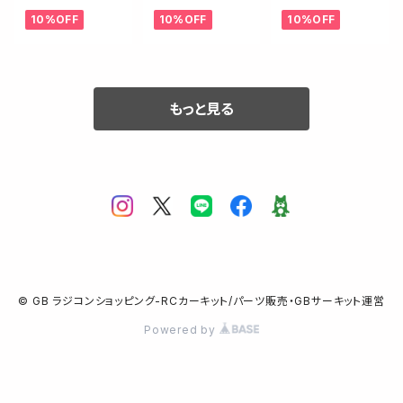
リュー【4-40 x
リュー【4-40 x
リュー【4-40 x
10%OFF
10%OFF
10%OFF
1/4インチ/6本入
3/4インチ/6本
3/8インチ/6本
】
入 】
入 】
もっと見る
© GB ラジコンショッピング-RCカーキット/パーツ販売・GBサーキット運営
Powered by