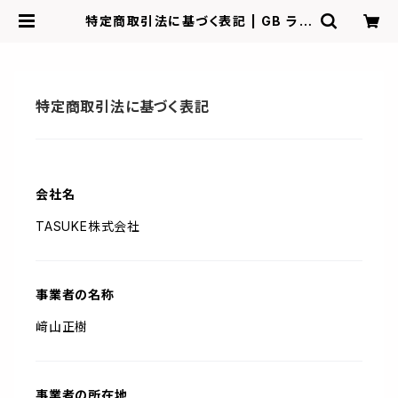
特定商取引法に基づく表記 | GB ラジ
コンショッピング-RCカーキット/パー
ツ販売・GBサーキット運営
特定商取引法に基づく表記
会社名
TASUKE株式会社
事業者の名称
﨑山正樹
事業者の所在地