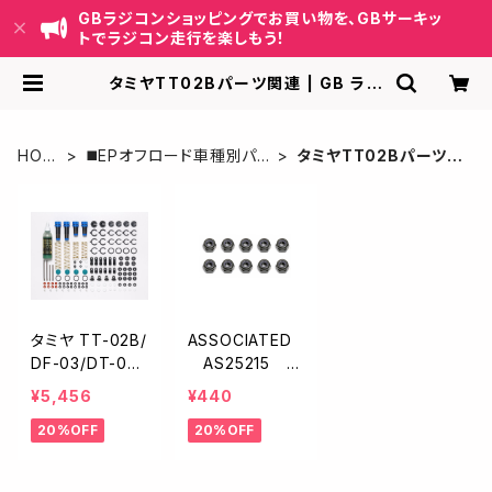
GBラジコンショッピングでお買い物を、GBサーキッ
トでラジコン走行を楽しもう！
タミヤTT02Bパーツ関連 | GB ラジ
コンショッピング-RCカーキット/パー
ツ販売・GBサーキット運営
HOM
◼️EPオフロード車種別パ
タミヤTT02Bパーツ関
E
ーツ
連
タミヤ TT-02B/
ASSOCIATED
DF-03/DT-04
AS25215 M
アルミダンパー
3ナイロンロック
¥5,456
¥440
セット54993
ナット【スチー
20%OFF
20%OFF
ル/ブラック/10ケ
入】