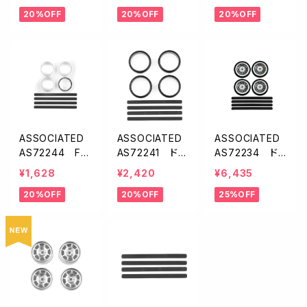
ルホイール・リム
ホイール・リム
ホイール・リム
20%OFF
20%OFF
20%OFF
【イエロー】
【ブロンズ】
【シルバー】
ASSOCIATED
ASSOCIATED
ASSOCIATED
AS72244 FT
AS72241 ドリ
AS72234 ドリ
アジャスタブル
フトタイヤ【DC1
フト用ホイール
¥1,628
¥2,420
¥6,435
ホイール・リム
0】
＆タイヤ・シルバ
20%OFF
20%OFF
25%OFF
【ホワイト】
ー【DC10 RTR】