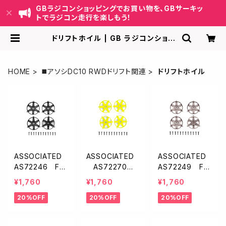
GBラジコンショッピングでお買い物を、GBサーキッ
トでラジコン走行を楽しもう！
ドリフトホイル | GB ラジコンショッ
ピング-RCカーキット/パーツ販売・G
Bサーキット運営
HOME
◼️アソシDC10 RWDドリフト関連
ドリフトホイル
ASSOCIATED
ASSOCIATED
ASSOCIATED
AS72246 FT
AS72270 F
AS72249 FT
アジャスタブル
T アジャスタブ
アジャスタブル
¥1,760
¥1,760
¥1,760
ホイール・フェー
ルホイール・フェ
ホイール・フェー
20%OFF
20%OFF
20%OFF
スプレート【ブラ
ースプレート【イ
スプレート【ブロ
ック】
エロー】
ンズ】