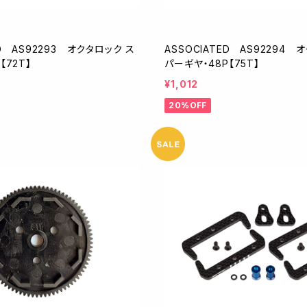
ED AS92293 オクタロック ス
ASSOCIATED AS92294 
【72T】
パーギヤ・48P【75T】
¥1,012
20%OFF