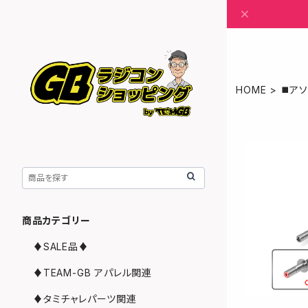
HOME
◼️ア
商品カテゴリー
♦︎SALE品♦︎
♦︎TEAM-GB アパレル関連
♦︎タミチャレパーツ関連