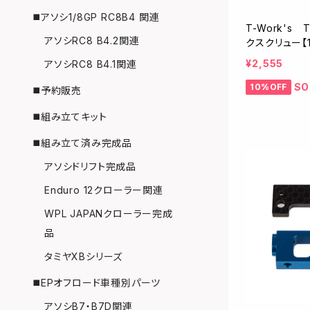
◼️アソシ1/8GP RC8B4 関連
T-Work's
アソシRC8 B4.2関連
クスクリュー【1
¥2,555
アソシRC8 B4.1関連
SO
10%OFF
◼️予約販売
◼️組み立てキット
◼️組み立て済み完成品
アソシドリフト完成品
Enduro 12クローラー関連
WPL JAPANクローラー完成
品
タミヤXBシリーズ
◼️EPオフロード車種別パーツ
アソシB7・B7D関連