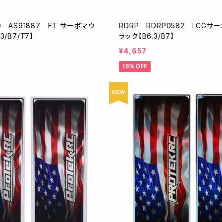
ED AS91887 FT サーボマウ
RDRP RDRP0582 LCGサ
3/B7/T7】
ラック【B6.3/B7】
¥4,657
15%OFF