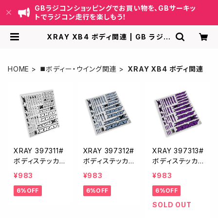
GBラジコンショッピングでお買い物を、GBサーキッ
トでラジコン走行を楽しもう！
XRAY XB4 ボディ関連 | GB ラジコ
ンショッピング-RCカーキット/パーツ
販売・GBサーキット運営
HOME
◼️ボディー・ウイング関連
XRAY XB4 ボディ関連
XRAY 397311#
XRAY 397312#
XRAY 397313#
ボディステッカ
ボディステッカ
ボディステッカ
ー ホワイト XB2
ー メタリックシ
ー パープル XB
¥983
¥983
¥983
XB4
ルバー XB2 XB
2 XB4
6%OFF
6%OFF
6%OFF
4
SOLD OUT