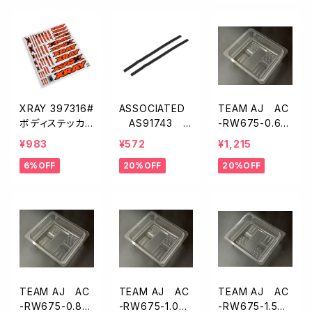
XRAY 397316#
ASSOCIATED
TEAM AJ AC
ボディステッカ
AS91743
-RW675-0.6
ー ネオンオレン
面ファスナー
1/10EPバギー用
¥983
¥572
¥1,215
ジXB2 XB4
ウイング【6.75イ
6%OFF
20%OFF
20%OFF
ンチ/0.6mm厚】
TEAM AJ AC
TEAM AJ AC
TEAM AJ AC
-RW675-0.8
-RW675-1.0
-RW675-1.5