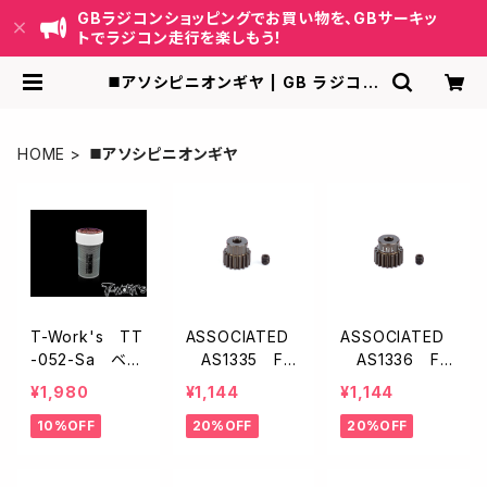
GBラジコンショッピングでお買い物を、GBサーキッ
トでラジコン走行を楽しもう！
◼️アソシピニオンギヤ | GB ラジコン
ショッピング-RCカーキット/パーツ販
売・GBサーキット運営
HOME
◼️アソシピニオンギヤ
T-Work's TT
ASSOCIATED
ASSOCIATED
-052-Sa ベア
AS1335 FT
AS1336 FT
リングクリーナ
アルミ製ピニオ
アルミ製ピニオ
¥1,980
¥1,144
¥1,144
ー(S)
ンギア【17T/48
ンギア【18T/48
10%OFF
20%OFF
20%OFF
P】
P】