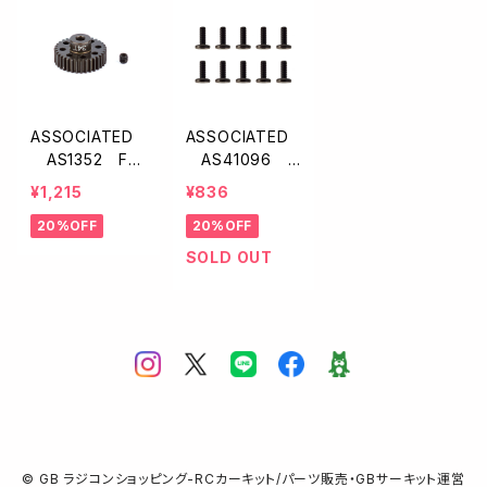
ASSOCIATED
ASSOCIATED
AS1352 FT
AS41096
アルミ製ピニオ
キャップヘッドス
¥1,215
¥836
ンギア【34T/48
クリュー・ロープ
20%OFF
20%OFF
P】
ロファイル【M3x
8mm/10本入】
SOLD OUT
© GB ラジコンショッピング-RCカーキット/パーツ販売・GBサーキット運営