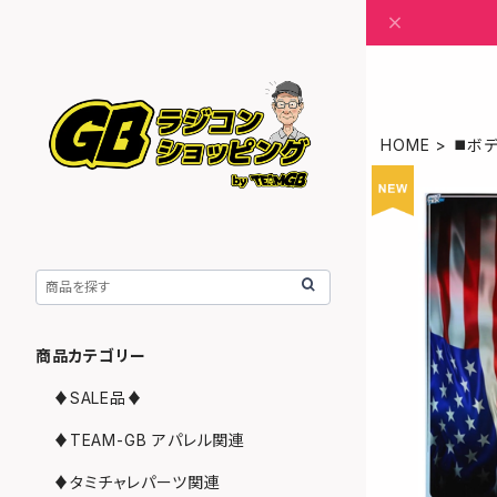
HOME
◼️ボ
商品カテゴリー
♦︎SALE品♦︎
♦︎TEAM-GB アパレル関連
♦︎タミチャレパーツ関連