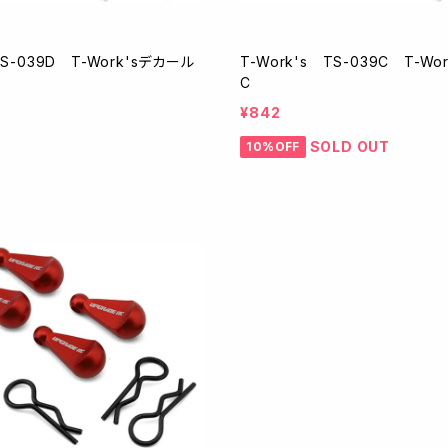
TS-039D T-Work'sデカール
T-Work's TS-039C T-W
C
¥842
SOLD OUT
10%OFF