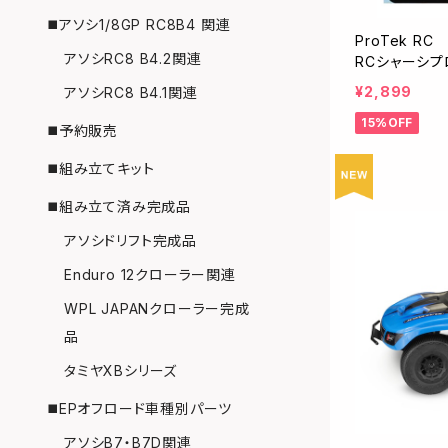
◼️アソシ1/8GP RC8B4 関連
ProTek RC 
アソシRC8 B4.2関連
RCシャーシプ
ク/フリーカット
¥2,899
アソシRC8 B4.1関連
15%OFF
◼️予約販売
◼️組み立てキット
◼️組み立て済み完成品
アソシドリフト完成品
Enduro 12クローラー関連
WPL JAPANクローラー完成
品
タミヤXBシリーズ
◼️EPオフロード車種別パーツ
アソシB7・B7D関連