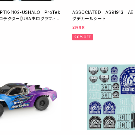
PTK-1102-USHALO ProTek
ASSOCIATED AS91913 A
ロテクター【USAホログラフィッ
グデカールシート
/125×335mm/2枚入】
¥968
20%OFF