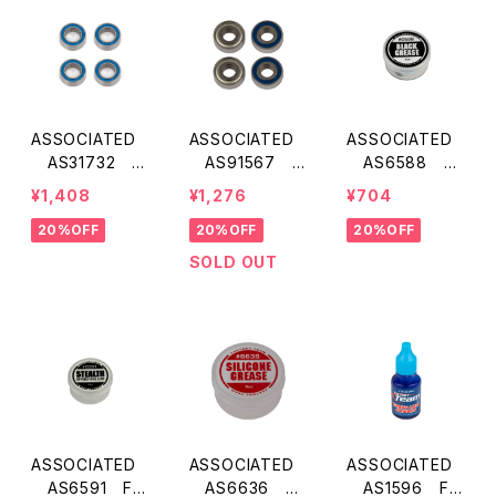
ASSOCIATED
ASSOCIATED
ASSOCIATED
AS31732 F
AS91567 F
AS6588 F
T ベアリング【4
T ベアリング【5
T ブラックグリ
¥1,408
¥1,276
¥704
x7x2.5mm・4ケ
x12x4mm・4ケ
ース
20%OFF
20%OFF
20%OFF
入】
入】
SOLD OUT
ASSOCIATED
ASSOCIATED
ASSOCIATED
AS6591 FT
AS6636 F
AS1596 FT