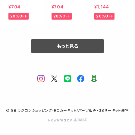
デフルーブ
T シリコングリ
ネジロック剤【ブ
¥704
¥704
¥1,144
ース
ルー/ミディア
20%OFF
20%OFF
20%OFF
ム】
もっと見る
© GB ラジコンショッピング-RCカーキット/パーツ販売・GBサーキット運営
Powered by