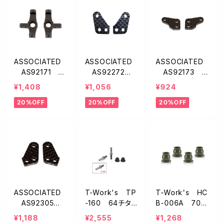
cs】
ASSOCIATED
ASSOCIATED
ASSOCIATED
AS92171 ス
AS92272
AS92173 ス
テアリングブロッ
ステアリングブ
テアリングブロッ
¥1,408
¥1,056
¥924
ク【B74〜B74.
ロックアーム【B
クアーム【B74/
20%OFF
20%OFF
20%OFF
2】
74/B74.1】
B74.1】
ASSOCIATED
T-Work's TP
T-Work's HC
AS92305 F
-160 64チタン
B-006A 707
T カーボン製ス
製ロアショック
5アルミ製ショッ
¥1,188
¥2,555
¥1,268