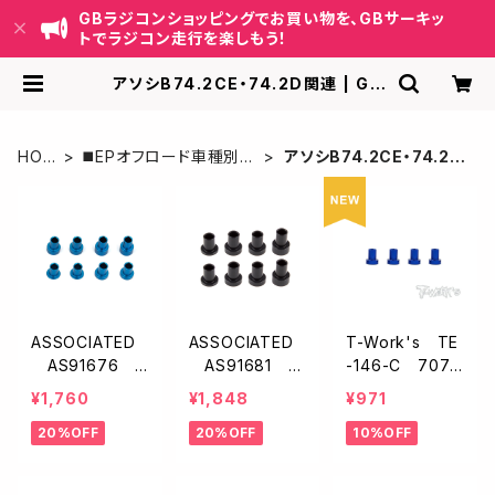
GBラジコンショッピングでお買い物を、GBサーキッ
トでラジコン走行を楽しもう！
アソシB74.2CE・74.2D関連 | GB
ラジコンショッピング-RCカーキット/
パーツ販売・GBサーキット運営
HOM
◼️EPオフロード車種別パ
アソシB74.2CE・74.2D
E
ーツ
関連
ASSOCIATED
ASSOCIATED
T-Work's TE
AS91676
AS91681 キ
-146-C 7075
キャスターハット
ャスターブロック
アルミ製アルミ
¥1,760
¥1,848
¥971
ブッシング【B6
ハットブッシン
キャスターハット
20%OFF
20%OFF
10%OFF
系/B7系】
グ・0.5/1.5/2.5
ブッシング C【ア
mm【B6/B64/B
ソシB6/B7/B7
74系】
4/B84など・4p