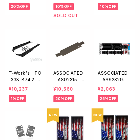
テアリングブロッ
スクリュー【1/10
クピボットボー
20%OFF
10%OFF
10%OFF
クアーム【HT0/
オフ用/2本入】
ル【アソシB6.4/
B74.1】
6.3/B74.2/B74.
SOLD OUT
1/4ケ入】
T-Work's TO
ASSOCIATED
ASSOCIATED
-338-B74.2-e
AS92315 シ
AS92329 F
カーボン製サ
ャーシ【B74.2】
T プロテクトシ
¥10,237
¥10,560
¥2,063
イドガード【RC1
ート【B74.2】
1%OFF
20%OFF
25%OFF
0B74.2/74.1/7
4】