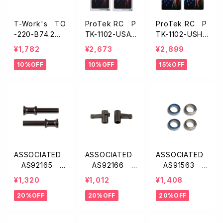
T-Work's TO
ProTek RC P
ProTek RC P
-220-B74.2
TK-1102-USA
TK-1102-USHA
ステンレス製リ
ProTek RC
LO ProTek R
¥1,782
¥2,673
¥2,899
ヤシャーシスキ
シャーシプロテ
Cシャーシプロ
10%OFF
10%OFF
15%OFF
ッドプロテクタ
クター【USA/フ
テクター【USA
ー【アソシRC10
リーカット/125×
ホログラフィッ
B74.2/74.1 】
335mm/2枚入】
ク/フリーカット/
125×335mm/2
枚入】
ASSOCIATED
ASSOCIATED
ASSOCIATED
AS92165 ス
AS92166
AS91563 F
テアリングベル
ステアリングベ
T ベアリング【10
¥1,320
¥1,012
¥1,408
クランクポスト
ルクランク【B7
x15x4mm・4ケ
20%OFF
20%OFF
20%OFF
【B74/B74.1】
4/B74.1】
入】