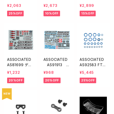
T プロテクトシ
ProTek RC
LO ProTek R
¥2,063
¥2,673
¥2,899
ート【B74.2】
シャーシプロテ
Cシャーシプロ
25%OFF
10%OFF
15%OFF
クター【USA/フ
テクター【USA
リーカット/125×
ホログラフィッ
335mm/2枚入】
ク/フリーカット/
125×335mm/2
枚入】
ASSOCIATED
ASSOCIATED
ASSOCIATED
AS81699 デカ
AS91913 A
AS92583 FT
ールシート【RC
E ブランディング
ベアリングセット
¥1,232
¥968
¥5,445
8B4.2】
デカールシート
【RC10B7.1】
20%OFF
20%OFF
25%OFF