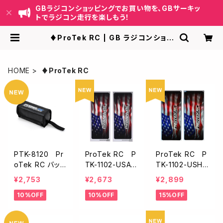
GBラジコンショッピングでお買い物を、GBサーキッ
トでラジコン走行を楽しもう！
♦︎ProTek RC | GB ラジコンショッ
ピング-RCカーキット/パーツ販売・G
Bサーキット運営
HOME
♦︎ProTek RC
PTK-8120 Pr
ProTek RC P
ProTek RC P
oTek RC バッ
TK-1102-USA
TK-1102-USHA
テリーセーフテ
ProTek RC
LO ProTek R
¥2,753
¥2,673
¥2,899
ィーバッグ
シャーシプロテ
Cシャーシプロ
10%OFF
10%OFF
15%OFF
クター【USA/フ
テクター【USA
リーカット/125×
ホログラフィッ
335mm/2枚入】
ク/フリーカット/