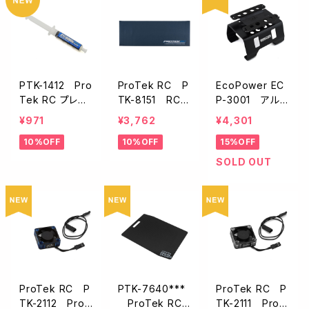
125×335mm/2
枚入】
PTK-1412 Pro
ProTek RC P
EcoPower EC
Tek RC プレミ
TK-8151 RC
P-3001 アルミ
アホワイトギヤ
ピットマット【ブ
製カースタンド・
¥971
¥3,762
¥4,301
グリース【10ml】
ルー/メッシュバ
回転式【1/10・1/
10%OFF
10%OFF
15%OFF
ッグ付き】
8スケール用/シ
ョックホルダー
SOLD OUT
付】
ProTek RC P
PTK-7640***
ProTek RC P
TK-2112 ProT
ProTek RC
TK-2111 ProT