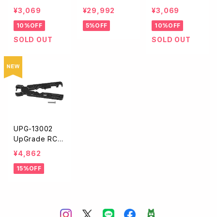
ek RC アルミ製
カーボンセット
ek RC アルミ製
¥3,069
¥29,992
¥3,069
ハイスピードHV
アップボード【ブ
ハイスピードHV
10%OFF
5%OFF
10%OFF
クーリングファン
ラック/485x37
クーリングファン
30x30x10mm
5x5mm】
30x30 10mm
SOLD OUT
SOLD OUT
【ブルー/ブラッ
【シルバー/ブラ
ク】
ック】
UPG-13002
UpGrade RC
ショックシャフト
¥4,862
プライヤーマル
15%OFF
チツール