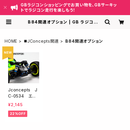
GBラジコンショッピングでお買い物を、GBサーキッ
トでラジコン走行を楽しもう！
B84関連オプション | GB ラジコンシ
ョッピング-RCカーキット/パーツ販
売・GBサーキット運営
HOME
◼️JConcepts関連
B84関連オプション
Jconcepts J
C-0534 エア
ロ・フロントウイ
¥2,145
ング【RC10B8
22%OFF
4】