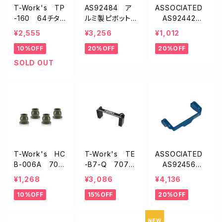
T-Work's TP
AS92484 ア
ASSOCIATED
-160 64チタン
ルミ製ピボット
AS92442
製ロアショック
ボールセット【B
キャスターブロッ
¥2,555
¥3,256
¥1,012
スクリュー【1/10
7】
クピボットボー
10%OFF
20%OFF
20%OFF
オフ用/2本入】
ル【B7】
SOLD OUT
T-Work's HC
T-Work's TE
ASSOCIATED
B-006A 707
-B7-Q 7075
AS92456 F
5アルミ製ショッ
アルミ製ワンピ
T アルミ製ワン
¥1,268
¥3,086
¥4,136
クピボットボー
ースサーボマウ
ピースサーボマ
10%OFF
15%OFF
20%OFF
ル【アソシB6.4/
ント【B7.1C・B7.1
ウント・ブルー【B
6.3/B74.2/B74.
D・B7・T7】
7】
1/4ケ入】