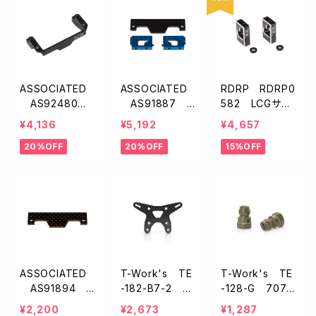
ASSOCIATED
ASSOCIATED
RDRP RDRP0
AS92480 F
AS91887 F
582 LCGサー
T アルミ製ワン
T サーボマウン
ボマウント・ブラ
¥4,136
¥5,192
¥4,657
ピースサーボマ
トセット【B6.3/B
ック【B6.3/B7】
20%OFF
20%OFF
15%OFF
ウント・ブラック
7/T7】
【B7】
ASSOCIATED
T-Work's TE
T-Work's TE
AS91894 F
-182-B7-2 グ
-128-G 7075
T カーボン製サ
ラファイト製フロ
アルミ製ショック
¥2,200
¥2,673
¥1,287