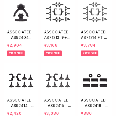
ASSOCIATED
ASSOCIATED
ASSOCIATED
AS92404 F
AS71213 キャス
AS71214 FT キ
T トッププレー
ター＆ステアリン
ャスター＆ステア
¥2,904
¥3,168
¥3,784
ト・ボールスタッ
グブロックV2【B
リングブロックV
20%OFF
20%OFF
20%OFF
ドマウント・カー
7/T7/SC7】
2【カーボン/B7/
ボン【B7】
T7/SC7】
ASSOCIATED
ASSOCIATED
ASSOCIATED
AS92414
AS92415 F
AS92416
キャスター・ステ
T キャスター・ス
キャスターインサ
¥2,420
¥3,080
¥880