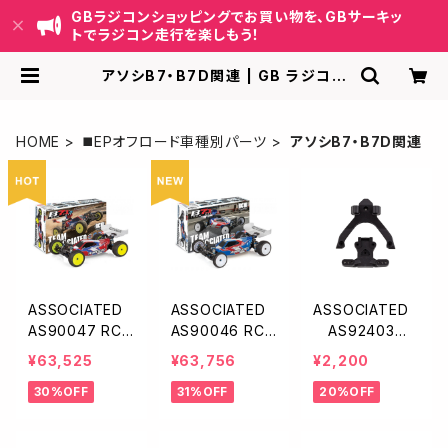
GBラジコンショッピングでお買い物を、GBサーキッ
トでラジコン走行を楽しもう！
アソシB7・B7D関連 | GB ラジコン
ショッピング-RCカーキット/パーツ販
売・GBサーキット運営
HOME
◼️EPオフロード車種別パーツ
アソシB7・B7D関連
ASSOCIATED
ASSOCIATED
ASSOCIATED
AS90047 RC1
AS90046 RC1
AS92403
0B7.1D Team K
0B7.1 Team Kit
トッププレート・
¥63,525
¥63,756
¥2,200
it（ダート路面
（人工芝＆カー
ボールスタッド
30%OFF
31%OFF
20%OFF
向）
ペット路面向）
マウント【B7】