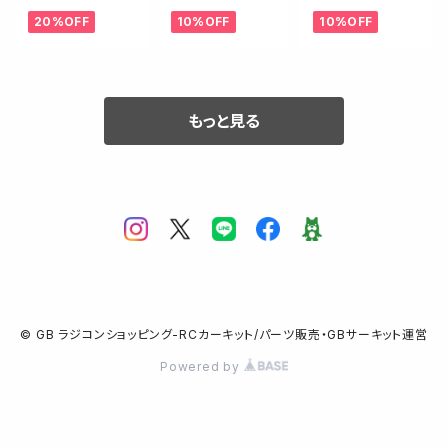
ーボマウントブ
ントショックタワ
ブッシュ・ハード
20%OFF
10%OFF
10%OFF
レース【B6.3】
ー【-2mm/B7.1・
コート【10mm・2
B7】
個入/B7.1】
もっと見る
© GB ラジコンショッピング-RCカーキット/パーツ販売・GBサーキット運営
Powered by