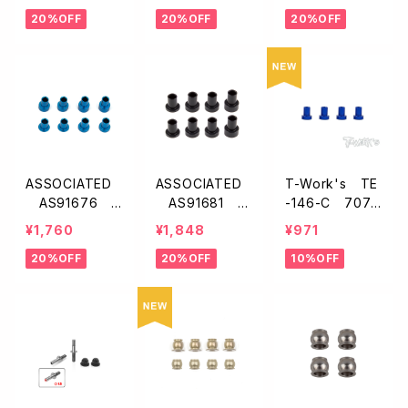
アリングブロック
テアリングブロッ
ート・シム【B7】
20%OFF
20%OFF
20%OFF
【B7】
ク・カーボン【B
7】
ASSOCIATED
ASSOCIATED
T-Work's TE
AS91676
AS91681 キ
-146-C 7075
キャスターハット
ャスターブロック
アルミ製アルミ
¥1,760
¥1,848
¥971
ブッシング【B6
ハットブッシン
キャスターハット
20%OFF
20%OFF
10%OFF
系/B7系】
グ・0.5/1.5/2.5
ブッシング C【ア
mm【B6/B64/B
ソシB6/B7/B7
74系】
4/B84など・4p
cs】