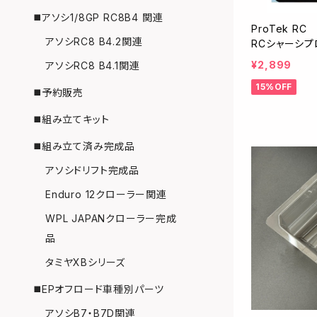
◼️アソシ1/8GP RC8B4 関連
ProTek RC 
アソシRC8 B4.2関連
RCシャーシプ
ク/フリーカット
¥2,899
アソシRC8 B4.1関連
15%OFF
◼️予約販売
◼️組み立てキット
◼️組み立て済み完成品
アソシドリフト完成品
Enduro 12クローラー関連
WPL JAPANクローラー完成
品
タミヤXBシリーズ
◼️EPオフロード車種別パーツ
アソシB7・B7D関連