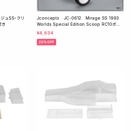
Jconcepts JC-0612 Mirage SS 1993
付き
Worlds Special Edition Scoop RC10ボデ
ィー
¥4,634
22%OFF