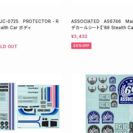
 JC-0725 PROTECTOR - R
ASSOCIATED AS6746 Masa
ealth Car ボディ
デカールシート【'89 Stealth Ca
¥3,432
20%OFF
LD OUT