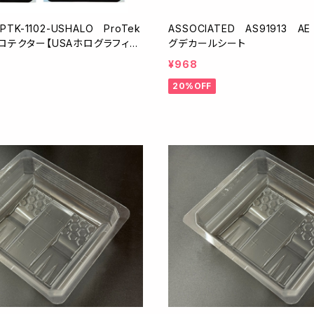
PTK-1102-USHALO ProTek
ASSOCIATED AS91913 A
ロテクター【USAホログラフィッ
グデカールシート
/125×335mm/2枚入】
¥968
20%OFF