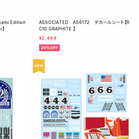
mi Edition
ASSOCIATED AS6172 デカールシート【R
r】
C10 GRAPHITE 】
¥2,464
20%OFF