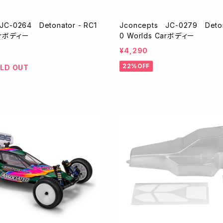
JC-0264 Detonator - RC1
Jconcepts JC-0279 Deton
Carボディー
0 Worlds Carボディー
¥4,290
22%OFF
LD OUT