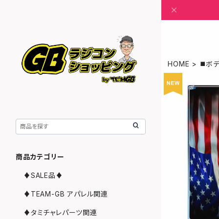
HOME
◼️ボ
商品カテゴリー
♦︎SALE品♦︎
♦︎TEAM-GB アパレル関連
♦︎タミチャレパーツ関連