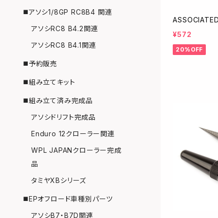
◼️アソシ1/8GP RC8B4 関連
ASSOCIAT
アソシRC8 B4.2関連
¥572
アソシRC8 B4.1関連
20%OFF
◼️予約販売
◼️組み立てキット
◼️組み立て済み完成品
アソシドリフト完成品
Enduro 12クローラー関連
WPL JAPANクローラー完成
品
タミヤXBシリーズ
◼️EPオフロード車種別パーツ
アソシB7・B7D関連