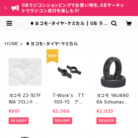
GBラジコンショッピングでお買い物を、GBサーキッ
トでラジコン走行を楽しもう！
♦︎ヨコモ・タイヤ・ケミカル | GB ラジ
コンショッピング-RCカーキット/パー
ツ販売・GBサーキット運営
HOME
♦︎ヨコモ・タイヤ・ケミカル
ヨコモ Z2-107F
T-Work's TT
ヨコモ YAU690
WA フロント ウ
-100-Y2 アル
6A Schumach
イング ワイド&
ミ製13mmショッ
er Splinter 2W
¥891
¥3,366
¥2,033
ナロー RO1.0
クツール【ヨコモ
Dフロントスリム
10%OFF
15%OFF
16%OFF
/ SO1.0/ SO2.0
MO/MB用】
タイプ・ウルトラ
ロー イエロー
（スプリンター）