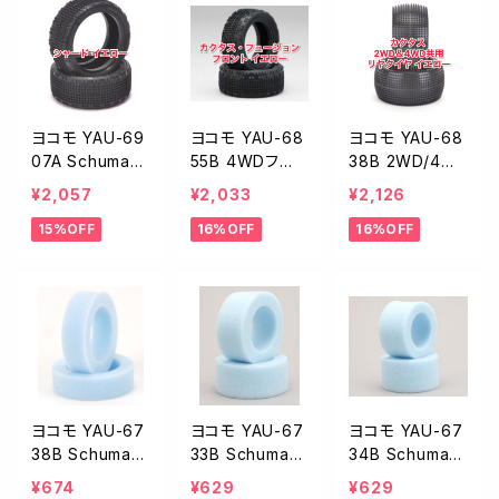
ヨコモ YAU-69
ヨコモ YAU-68
ヨコモ YAU-68
07A Schumach
55B 4WDフロ
38B 2WD/4W
er Shard 4WD
ント用 カクタス
Dリヤ用 カクタ
¥2,057
¥2,033
¥2,126
フロントタイヤ
フュージョンタイ
ス タイヤ(イエロ
15%OFF
16%OFF
16%OFF
イエロー（シャー
ヤ(イエロー)
ー)
ド）
ヨコモ YAU-67
ヨコモ YAU-67
ヨコモ YAU-67
38B Schumac
33B Schumach
34B Schumac
her 2WD用 フ
er 4WD用 フロ
her 2WD/4WD
¥674
¥629
¥629