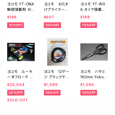
ヨコモ YT-ONA
ヨコモ おたす
ヨコモ YT-WG
瞬間接着剤 おま
けプライマー
A タイヤ接着用
かせグルー 交換
CS-SPA Otasu
ラバーバンド 10
¥198
¥907
¥198
用ノズル
ke primer
個入り
10%OFF
20%OFF
10%OFF
ヨコモ ルーキ
ヨコモ 12ゲー
ヨコモ ハサミ
ーオフロード R
ジ ブラックケー
160mm Yokom
O2.0 組み立て
ブル(100cm)
o Pro Tool CS
¥20,944
¥1,089
¥1,584
シャーシキット
BL-12WB1A
1 YT-CS1A
20%OFF
10%OFF
10%OFF
SOLD OUT