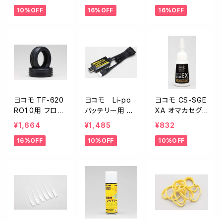
ロントインナー
ントインナー
共用 ミディア
10%OFF
16%OFF
16%OFF
ム リヤインナ
ー
ヨコモ TF-620
ヨコモ Li-po
ヨコモ CS-SGE
RO1.0用 フロン
バッテリー用 US
XA オマカセグ
トタイヤ(2個入)
B充電器 YZ-US
ルー EX 瞬間接
¥1,664
¥1,485
¥832
BC
着剤 超低粘度
16%OFF
10%OFF
10%OFF
タイプ