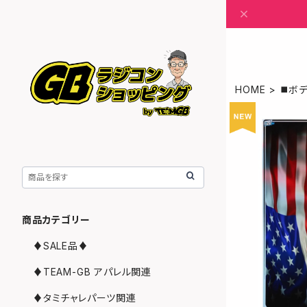
HOME
◼️ボ
商品カテゴリー
♦︎SALE品♦︎
♦︎TEAM-GB アパレル関連
♦︎タミチャレパーツ関連