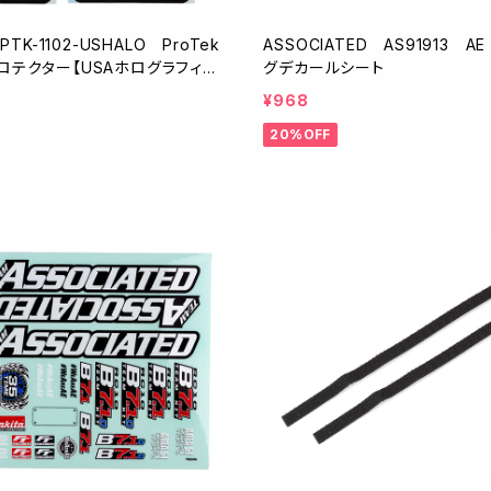
PTK-1102-USHALO ProTek
ASSOCIATED AS91913 A
ロテクター【USAホログラフィッ
グデカールシート
/125×335mm/2枚入】
¥968
20%OFF