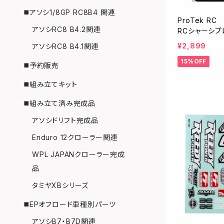
◼️アソシ1/8GP RC8B4 関連
ProTek RC 
アソシRC8 B4.2関連
RCシャーシプ
ク/フリーカット
¥2,899
アソシRC8 B4.1関連
15%OFF
◼️予約販売
◼️組み立てキット
◼️組み立て済み完成品
アソシドリフト完成品
Enduro 12クローラー関連
WPL JAPANクローラー完成
品
タミヤXBシリーズ
◼️EPオフロード車種別パーツ
アソシB7・B7D関連