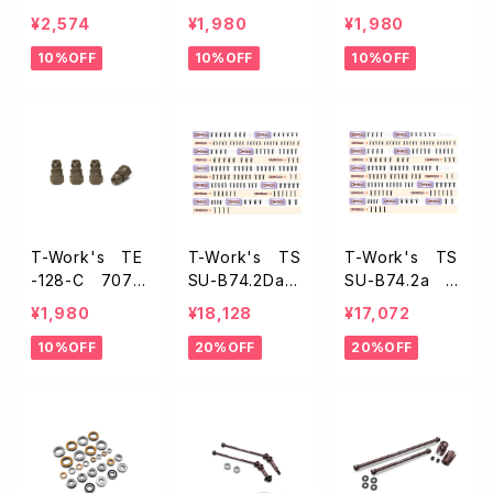
ミ製13mmショッ
アルミ製ショック
アルミ製ショック
¥2,574
¥1,980
¥1,980
ク用アジャスタ
ブッシング10mm
ブッシング12mm
10%OFF
10%OFF
10%OFF
ブルナット・カラ
【アソシB6.4/6.
【アソシB6.4/6.
ーセット【アソシ
3/4ケ入】
3/4ケ入】
B6.4/B7 B74.2
B84 SC7 T7】
T-Work's TE
T-Work's TS
T-Work's TS
-128-C 7075
SU-B74.2Da
SU-B74.2a 6
アルミ製ショック
64チタンスクリ
4チタンスクリュ
¥1,980
¥18,128
¥17,072
ブッシング12.7m
ューセット【UFO
ーセット【UFOヘ
10%OFF
20%OFF
20%OFF
m【アソシB74.
ヘッド/RC10B7
ッド/RC10B74.2
2/74.1/4ケ入】
4.2D用/144pc
用/136pcs】
s】