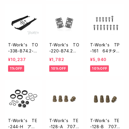
cs】
T-Work's TO
T-Work's TO
T-Work's TP
-338-B74.2-e
-220-B74.2
-161 64チタン
カーボン製サ
ステンレス製リ
製ボールエンド
¥10,237
¥1,782
¥5,940
イドガード【RC1
ヤシャーシスキ
セット【アソシB7
1%OFF
10%OFF
10%OFF
0B74.2/74.1/7
ッドプロテクタ
4.2/74.2D用】
4】
ー【アソシRC10
B74.2/74.1 】
T-Work's TE
T-Work's TE
T-Work's TE
-244-H アル
-128-A 7075
-128-B 7075