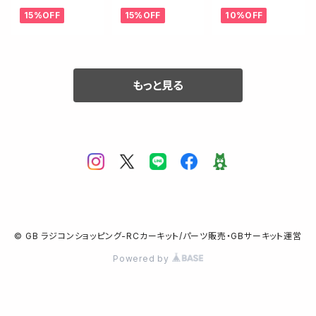
クルセット【アソ
ーティングター
【繊維補強入/3c
15%OFF
15%OFF
10%OFF
シB74.2/74.2D
ンバックルセット
m x 3m】
用】
【アソシB74.2/7
4.2D用】
もっと見る
© GB ラジコンショッピング-RCカーキット/パーツ販売・GBサーキット運営
Powered by