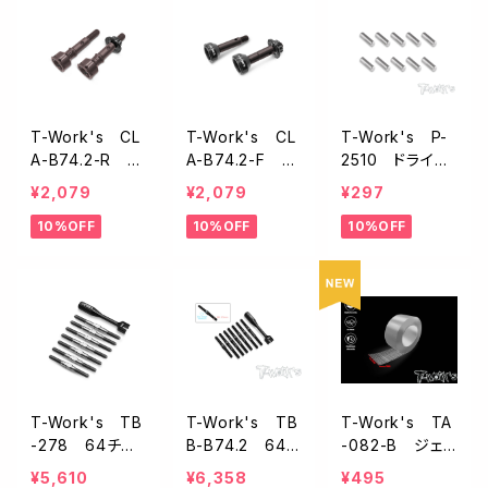
T-Work's CL
T-Work's CL
T-Work's P-
A-B74.2-R リ
A-B74.2-F フ
2510 ドライブ
ヤCVDアクス
ロントCVDアク
シャフトピン【2.5
¥2,079
¥2,079
¥297
ル・逆ねじ仕様
スル・逆ねじ仕
x9.8mm/10pc
10%OFF
10%OFF
10%OFF
【アソシB74.2〜
様【アソシB74.
s/アソシEPバギ
B74.1】
2〜B74】
ーに最適】
T-Work's TB
T-Work's TB
T-Work's TA
-278 64チタ
B-B74.2 64チ
-082-B ジェ
ン製ターンバッ
タン製ブラックコ
ル両面テープ
¥5,610
¥6,358
¥495