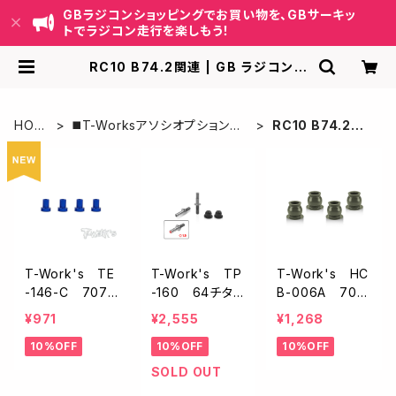
GBラジコンショッピングでお買い物を、GBサーキッ
トでラジコン走行を楽しもう！
RC10 B74.2関連 | GB ラジコンシ
ョッピング-RCカーキット/パーツ販
売・GBサーキット運営
HOM
◼️T-Worksアソシオプション関
RC10 B74.2関
E
連
連
T-Work's TE
T-Work's TP
T-Work's HC
-146-C 7075
-160 64チタン
B-006A 707
アルミ製アルミ
製ロアショック
5アルミ製ショッ
¥971
¥2,555
¥1,268
キャスターハット
スクリュー【1/10
クピボットボー
10%OFF
10%OFF
10%OFF
ブッシング C【ア
オフ用/2本入】
ル【アソシB6.4/
ソシB6/B7/B7
6.3/B74.2/B74.
SOLD OUT
4/B84など・4p
1/4ケ入】