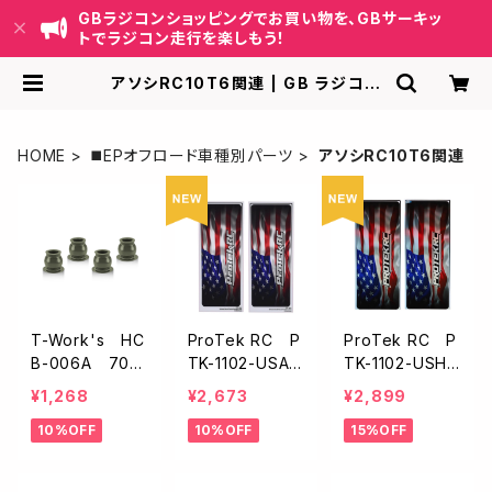
GBラジコンショッピングでお買い物を、GBサーキッ
トでラジコン走行を楽しもう！
アソシRC10T6関連 | GB ラジコン
ショッピング-RCカーキット/パーツ販
売・GBサーキット運営
HOME
◼️EPオフロード車種別パーツ
アソシRC10T6関連
T-Work's HC
ProTek RC P
ProTek RC P
B-006A 707
TK-1102-USA
TK-1102-USHA
5アルミ製ショッ
ProTek RC
LO ProTek R
¥1,268
¥2,673
¥2,899
クピボットボー
シャーシプロテ
Cシャーシプロ
10%OFF
10%OFF
15%OFF
ル【アソシB6.4/
クター【USA/フ
テクター【USA
6.3/B74.2/B74.
リーカット/125×
ホログラフィッ
1/4ケ入】
335mm/2枚入】
ク/フリーカット/