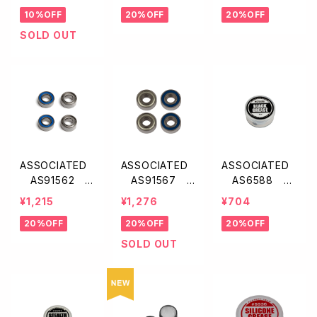
スクリュー【1/10
x15x4mm・4ケ
x7x2.5mm・4ケ
10%OFF
20%OFF
20%OFF
オフ用/2本入】
入】
入】
SOLD OUT
ASSOCIATED
ASSOCIATED
ASSOCIATED
AS91562 F
AS91567 F
AS6588 F
T ベアリング【6
T ベアリング【5
T ブラックグリ
¥1,215
¥1,276
¥704
x13x5mm・4ケ
x12x4mm・4ケ
ース
20%OFF
20%OFF
20%OFF
入】
入】
SOLD OUT