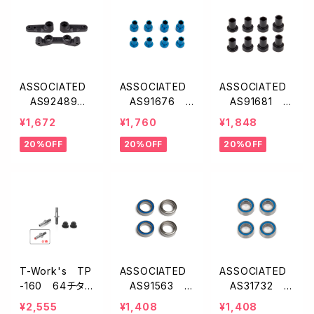
125×335mm/2
枚入】
ASSOCIATED
ASSOCIATED
ASSOCIATED
AS92489 F
AS91676
AS91681 キ
T ステアリング
キャスターハット
ャスターブロック
¥1,672
¥1,760
¥1,848
ベルクランク・ラ
ブッシング【B6
ハットブッシン
20%OFF
20%OFF
20%OFF
ックセット・カー
系/B7系】
グ・0.5/1.5/2.5
ボン【B7/B6.4】
mm【B6/B64/B
74系】
T-Work's TP
ASSOCIATED
ASSOCIATED
-160 64チタン
AS91563 F
AS31732 F
製ロアショック
T ベアリング【10
T ベアリング【4
¥2,555
¥1,408
¥1,408