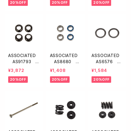
20%OFF
20%OFF
20%OFF
ム】
ブ】
ASSOCIATED
ASSOCIATED
ASSOCIATED
AS91793
AS8680 F
AS6576 F
アルミ製デフハ
T ベアリング【5
T プレシジョン
¥3,872
¥1,408
¥1,584
イトインサート・
x8x2.5mm・4ケ
デフリング【2.6
20%OFF
20%OFF
20%OFF
ブラック【B6.1/6.
入】
0:1/B4/B5系/B
2/6.3】
6系B7系】