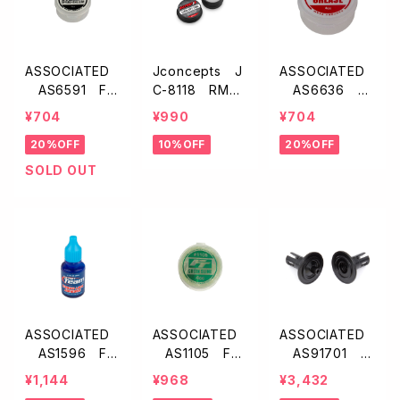
ASSOCIATED
Jconcepts J
ASSOCIATED
AS6591 FT
C-8118 RM2
AS6636 F
デフルーブ
クリアデフルー
T シリコングリ
¥704
¥990
¥704
ブ
ース
20%OFF
10%OFF
20%OFF
SOLD OUT
ASSOCIATED
ASSOCIATED
ASSOCIATED
AS1596 FT
AS1105 FT
AS91701 デ
ネジロック剤【ブ
グリーンスライム
フアウトドライブ
¥1,144
¥968
¥3,432
ルー/ミディア
【ショックルー
【B6系】