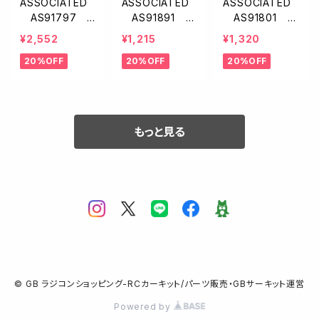
ASSOCIATED
ASSOCIATED
ASSOCIATED
AS91797 F
AS91891 H
AS91801 ス
T チタン製トッ
D スリッパ—ス
リッパースプリン
¥2,552
¥1,215
¥1,320
プシャフトスクリ
プリング・アダプ
グ【B6.1/B6.2/B
20%OFF
20%OFF
20%OFF
ュー【B6.1/B6.
ター
6.3】
2/SC6.1/T6.1】
もっと見る
© GB ラジコンショッピング-RCカーキット/パーツ販売・GBサーキット運営
Powered by