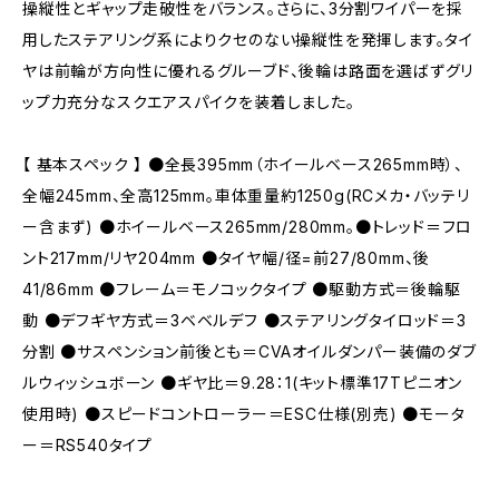
操縦性とギャップ走破性をバランス。さらに、3分割ワイパーを採
用したステアリング系によりクセのない操縦性を発揮します。タイ
ヤは前輪が方向性に優れるグルーブド、後輪は路面を選ばずグリ
ップ力充分なスクエアスパイクを装着しました。
【 基本スペック 】 ●全長395mm（ホイールベース265mm時）、
全幅245mm、全高125mm。車体重量約1250g(RCメカ・バッテリ
ー含まず) ●ホイールベース265mm/280mm。●トレッド＝フロ
ント217mm/リヤ204mm ●タイヤ幅/径=前27/80mm、後
41/86mm ●フレーム＝モノコックタイプ ●駆動方式＝後輪駆
動 ●デフギヤ方式＝3ベベルデフ ●ステアリングタイロッド＝3
分割 ●サスペンション前後とも＝CVAオイルダンパー装備のダブ
ルウィッシュボーン ●ギヤ比＝9.28：1(キット標準17Tピニオン
使用時) ●スピードコントローラー＝ESC仕様(別売) ●モータ
ー＝RS540タイプ