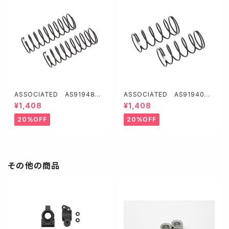
ASSOCIATED AS91948 1
ASSOCIATED AS91940 1
3mmリヤショックスプリング【ホ
3mmフロントショックスプリン
¥1,408
¥1,408
ワイト/1.9lb/in・L61・11.0T・1.
グ【ホワイト/3.3lb/in・L44・7.
2D】
25T・1.2D】
20%OFF
20%OFF
その他の商品