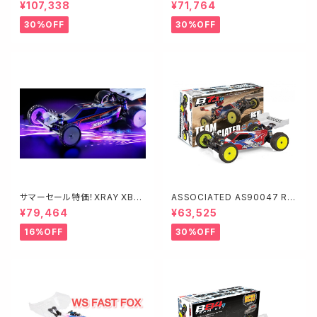
RC8B4.2 TEAM KIT 【GPバギ
0T Factory Team Kit
¥107,338
¥71,764
ー】
30%OFF
30%OFF
サマーセール特価！XRAY XB2
ASSOCIATED AS90047 RC
2026 カーペット仕様 品番320
10B7.1D Team Kit（ダート路
¥79,464
¥63,525
020#3 キット
面向）
16%OFF
30%OFF