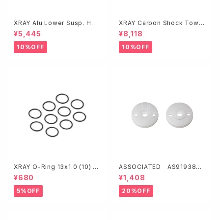
XRAY Alu Lower Susp. Hol
XRAY Carbon Shock Tower
der Wide for HS Bulkhead
for HS Bulkhead 2-Dots -
¥5,445
¥8,118
- Rear-Front 品番363317
Front 品番362089
10%OFF
10%OFF
XRAY O-Ring 13x1.0 (10) 品
ASSOCIATED AS91938 F
番970131
T 13mmショックピストン【2.0
¥680
¥1,408
mm厚/2x1.8】
5%OFF
20%OFF