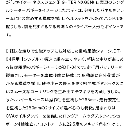
が「ファイター ネクスジェン（FIGHTER NXGEN）」。実車のシング
ルシーターバギーをイメージしたボディは、分割したパネルをフレ
ームにビス留めする構成を採用。ヘルメットをかぶってハンドルを
握りしめ、前を見すえるやる気満々のドライバー人形もポイントで
す。
【 軽快な走りで性能アップにも対応した後輪駆動シャーシ、DT-
04採用 】シンプルな構造で組み立てやすく、軽快な走りが楽しめ
る後輪駆動のバギーシャーシがDT-04です。走行用バッテリーを
縦置きし、モーターを車体後端に搭載して駆動輪に充分荷重が
かかる構造を採用。砂や小石の侵入を防ぐ密閉式ギヤボックスに
はスムーズなコーナリングを生み出すデフギヤを内蔵しました。
また、ホイールベースは操作性を重視した265mm、走行安定性
を重視した280mmの2サイズが選べるのも特徴。足まわりは
CVAオイルダンパーを装備したロングアームのダブルウィッシュ
ボーン4輪独立。フロントアームに22.5度のスキッド角を付けて、