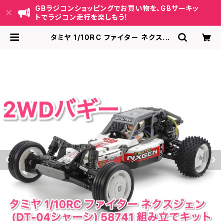
GBラジコンショッピングでお買い物を、GBサーキッ
トでラジコン走行を楽しもう！
タミヤ 1/10RC ファイター ネクスジ
ェン (DT-04シャーシ) 58741 組み
立てキット | GB ラジコンショッピン
グ-RCカーキット/パーツ販売・GBサ
ーキット運営