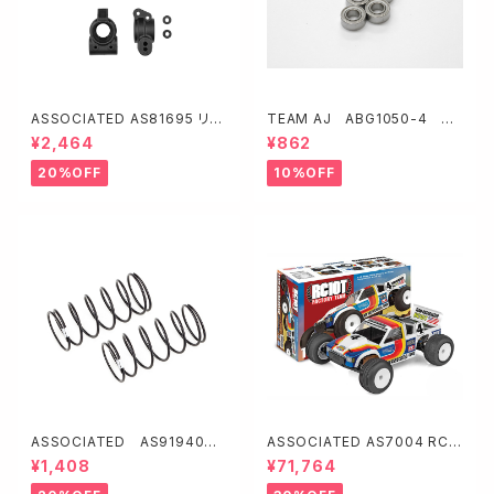
ASSOCIATED AS81695 リヤ
TEAM AJ ABG1050-4 ス
ハブセット【RC8B4.2・オフセッ
ーパーグリス 1050ベアリング
¥2,464
¥862
ト】
4ヶ入り【NMB製】
20%OFF
10%OFF
ASSOCIATED AS91940 1
ASSOCIATED AS7004 RC1
3mmフロントショックスプリン
0T Factory Team Kit
¥1,408
¥71,764
グ【ホワイト/3.3lb/in・L44・7.
25T・1.2D】