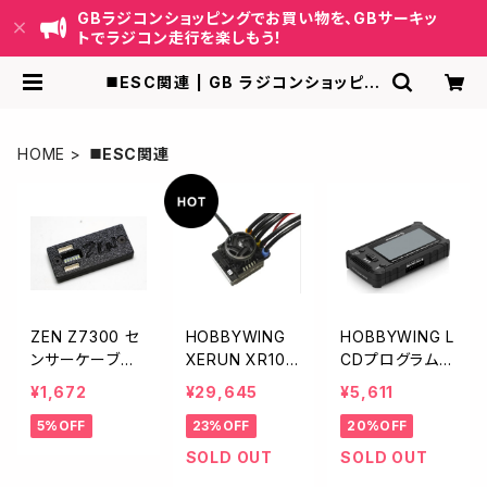
GBラジコンショッピングでお買い物を、GBサーキッ
トでラジコン走行を楽しもう！
◼️ESC関連 | GB ラジコンショッピン
グ-RCカーキット/パーツ販売・GBサ
ーキット運営
HOME
◼️ESC関連
ZEN Z7300 セ
HOBBYWING
HOBBYWING L
ンサーケーブル
XERUN XR10 P
CDプログラムボ
チェッカー
RO G3 ブラック
ックスPRO HW
¥1,672
¥29,645
¥5,611
【1/10用】HW30
30502002
5%OFF
23%OFF
20%OFF
112619
SOLD OUT
SOLD OUT