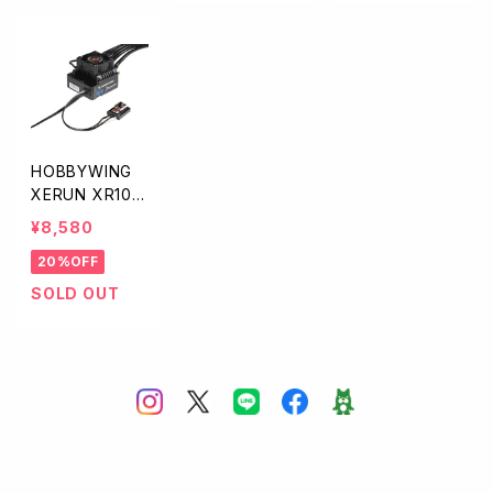
HOBBYWING
XERUN XR10 J
ustock G3S【1/
¥8,580
10, 1/12用】HW
20%OFF
30112005
SOLD OUT