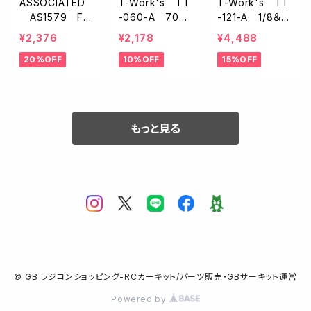
ASSOCIATED
T-Work's TT
T-Work's TT
AS1579 FT
-060-A 7075
-121-A 1/8＆1/
ボールカップレ
アルミ製2WAY
10タイヤ用バラ
¥2,376
¥2,178
¥4,488
ンチ
ナットレンチ【5.
ンサーツール
20%OFF
10%OFF
15%OFF
5/7.0mm】
もっと見る
© GB ラジコンショッピング-RCカーキット/パーツ販売・GBサーキット運営
Powered by