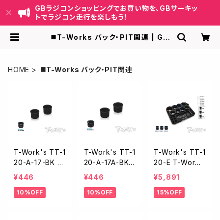
GBラジコンショッピングでお買い物を、GBサーキッ
トでラジコン走行を楽しもう！
◼️T-Works バック・PIT関連 | GB
ラジコンショッピング-RCカーキット/
パーツ販売・GBサーキット運営
HOME
◼️T-Works バック・PIT関連
T-Work's TT-1
T-Work's TT-1
T-Work's TT-1
20-A-17-BK ツ
20-A-17A-BK
20-E T-Wor
ールスタンド用
ツールスタンド
k'sツールスタン
¥446
¥446
¥5,891
追加スペーサー
用追加スペーサ
ド【S】
10%OFF
10%OFF
15%OFF
【20mm→17m
ー【22mm→17m
m/ブラック・2個
m/ブラック・2個
入】
入】