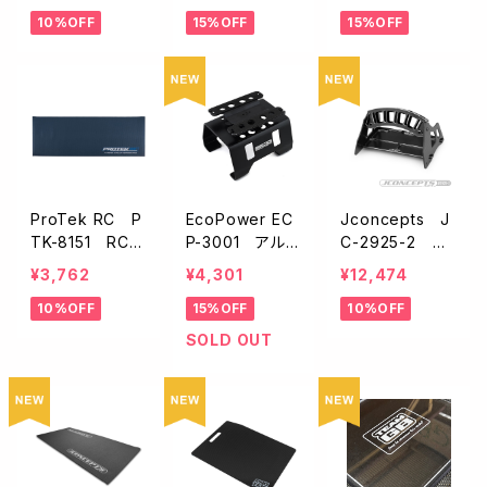
BC
ト・キャリースト
【600x1200m
10%OFF
15%OFF
15%OFF
ラップ付【120 x
m】
60 cm】
ProTek RC P
EcoPower EC
Jconcepts J
TK-8151 RC
P-3001 アルミ
C-2925-2 ツ
ピットマット【ブ
製カースタンド・
ールホルダー【ブ
¥3,762
¥4,301
¥12,474
ルー/メッシュバ
回転式【1/10・1/
ラック】
10%OFF
15%OFF
10%OFF
ッグ付き】
8スケール用/シ
ョックホルダー
SOLD OUT
付】