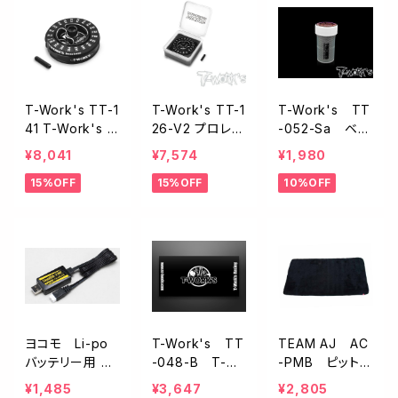
T-Work's TT-1
T-Work's TT-1
T-Work's TT
41 T-Work's ド
26-V2 プロレベ
-052-Sa ベア
ループゲージセ
ルセットアップボ
リングクリーナ
¥8,041
¥7,574
¥1,980
ット【1/10ツーリ
ードシステム V2
ー(S)
15%OFF
15%OFF
10%OFF
ングカー用】
ヨコモ Li-po
T-Work's TT
TEAM AJ AC
バッテリー用 US
-048-B T-W
-PMB ピットマ
B充電器 YZ-US
ork'sピットマッ
ット ブラック
¥1,485
¥3,647
¥2,805