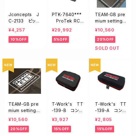
Jconcepts J
PTK-7640***
TEAM-GB pre
C-2133 ピット
ProTek RC
mium setting b
マット【ブラック/
カーボンセット
oard センターG
¥4,257
¥29,992
¥10,560
1200x600mm】
アップボード【ブ
Bロゴ入りTEA
10%OFF
5%OFF
20%OFF
ラック/485x37
MGB-MS1
5x5mm】
SOLD OUT
TEAM-GB pre
T-Work's TT
T-Work's TT
mium setting b
-139-B コンパ
-139-A コンパ
oard 右下GBロ
クトハードパー
クトハードツー
¥10,560
¥3,927
¥2,805
ゴ入り TEAMG
ツバッグ・V2
ルケースV2（S）
20%OFF
15%OFF
15%OFF
B-MS2