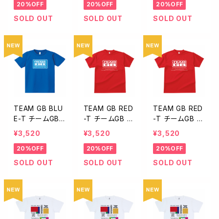
20%OFF
20%OFF
20%OFF
01L
01S
SOLD OUT
SOLD OUT
SOLD OUT
TEAM GB BLU
TEAM GB RED
TEAM GB RED
E-T チームGB
-T チームGB T
-T チームGB T
Tシャツ BLUE L
シャツ RED Lサ
シャツ RED LL
¥3,520
¥3,520
¥3,520
サイズ TBL-001
イズ TRE-001L
サイズ TRE-00
20%OFF
20%OFF
20%OFF
L
1LL
SOLD OUT
SOLD OUT
SOLD OUT