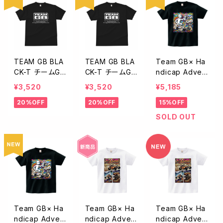
TEAM GB BLA
TEAM GB BLA
Team GB× Ha
CK-T チームGB
CK-T チームGB
ndicap Advent
Tシャツ BLACK
Tシャツ BLACK
ures コラボTシ
¥3,520
¥3,520
¥5,185
Sサイズ TBK-0
Mサイズ TBK-0
ャツVol.1 ブラッ
20%OFF
20%OFF
15%OFF
01S
01M
クTBK-001HA-
XLサイズ
SOLD OUT
Team GB× Ha
Team GB× Ha
Team GB× Ha
ndicap Advent
ndicap Advent
ndicap Advent