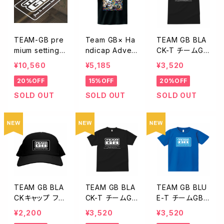
TEAM-GB pre
Team GB× Ha
TEAM GB BLA
mium setting b
ndicap Advent
CK-T チームGB
oard 右下GBロ
ures コラボTシ
Tシャツ BLACK
¥10,560
¥5,185
¥3,520
ゴ入り TEAMG
ャツVol.1 ブラッ
LLサイズ TBK-0
20%OFF
15%OFF
20%OFF
B-MS2
クTBK-001HA-
01LL
Lサイズ
SOLD OUT
SOLD OUT
SOLD OUT
TEAM GB BLA
TEAM GB BLA
TEAM GB BLU
CKキャップ フリ
CK-T チームGB
E-T チームGB
ーサイズ HBK-0
Tシャツ BLACK
Tシャツ BLUE
¥2,200
¥3,520
¥3,520
01
Lサイズ TBK-0
Sサイズ TBL-0