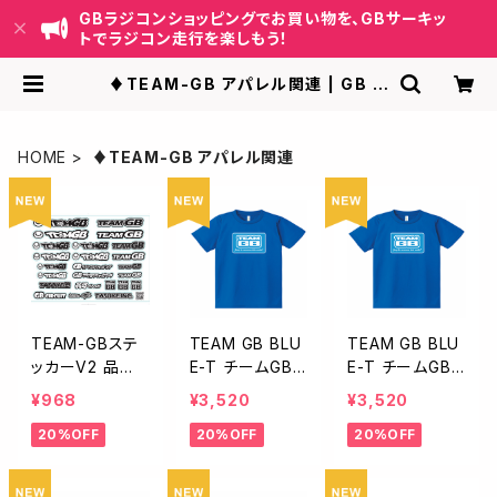
GBラジコンショッピングでお買い物を、GBサーキッ
トでラジコン走行を楽しもう！
♦︎TEAM-GB アパレル関連 | GB ラ
ジコンショッピング-RCカーキット/パ
ーツ販売・GBサーキット運営
HOME
♦︎TEAM-GB アパレル関連
TEAM-GBステ
TEAM GB BLU
TEAM GB BLU
ッカーV2 品
E-T チームGB
E-T チームGB
番 STGB202
Tシャツ BLUE
Tシャツ BLUE L
¥968
¥3,520
¥3,520
6-1
Mサイズ TBL-0
Lサイズ TBL-0
20%OFF
20%OFF
20%OFF
01M
01LL