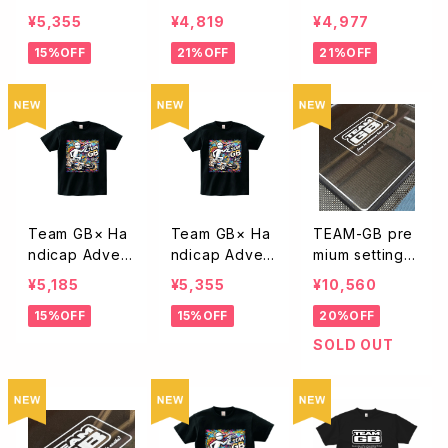
ures コラボTシ
ures コラボTシ
ures コラボTシ
¥5,355
¥4,819
¥4,977
ャツVol.1 ブラッ
ャツ2・ホワイト
ャツ2・ホワイト
15%OFF
21%OFF
21%OFF
クTBK-001HA-
サイズS/M/L/X
サイズXXL XX
XXXLサイズ
L
XL
Team GB× Ha
Team GB× Ha
TEAM-GB pre
ndicap Advent
ndicap Advent
mium setting b
ures コラボTシ
ures コラボTシ
oard センターG
¥5,185
¥5,355
¥10,560
ャツブラック S/
ャツブラック X
Bロゴ入りTEA
15%OFF
15%OFF
20%OFF
M/L/XL
XL XXXLサイズ
MGB-MS1
SOLD OUT