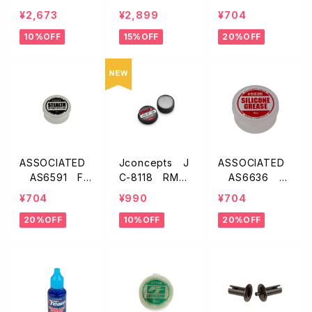
ProTek RC
LO ProTek R
T ブラックグリ
¥2,673
¥2,899
¥704
シャーシプロテ
Cシャーシプロ
ース
10%OFF
15%OFF
20%OFF
クター【USA/フ
テクター【USA
リーカット/125×
ホログラフィッ
335mm/2枚入】
ク/フリーカット/
125×335mm/2
枚入】
ASSOCIATED
Jconcepts J
ASSOCIATED
AS6591 FT
C-8118 RM2
AS6636 F
デフルーブ
クリアデフルー
T シリコングリ
¥704
¥990
¥704
ブ
ース
20%OFF
10%OFF
20%OFF