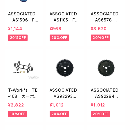
ASSOCIATED
ASSOCIATED
ASSOCIATED
AS1596 FT
AS1105 FT
AS6578 ス
ネジロック剤【ブ
グリーンスライム
テルスデフアウ
¥1,144
¥968
¥3,520
ルー/ミディア
【ショックルー
トドライブハブ【R
20%OFF
20%OFF
20%OFF
ム】
ブ】
C10T】
T-Work's TE
ASSOCIATED
ASSOCIATED
-168 カーボン
AS92293
AS92294
バッテリーストラ
オクタロック ス
オクタロック ス
¥2,822
¥1,012
¥1,012
ップ【アソシB6.1.
パーギヤ・48P
パーギヤ・48P
10%OFF
20%OFF
20%OFF
B6.2.3.4用T6.1
【72T】
【75T】
-6.4】