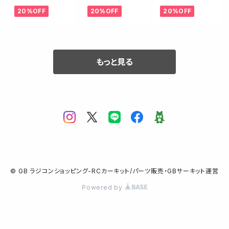
LCFスリッパ—
ッパ—パッド・19
2
20%OFF
20%OFF
20%OFF
パッド・19mm【B
mm【B6.3/SC6.
6/SC6/T6/B74
2/T6.2】
系】
もっと見る
© GB ラジコンショッピング-RCカーキット/パーツ販売・GBサーキット運営
Powered by