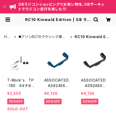
GBラジコンショッピングでお買い物を、GBサーキッ
トでラジコン走行を楽しもう！
RC10 Kinwald Edition | GB ラジ
コンショッピング-RCカーキット/パー
ツ販売・GBサーキット運営
HO
◼️アソシRC10クラシック車種
RC10 Kinwald Edi
ME
別パーツ
tion
T-Work's TP
ASSOCIATED
ASSOCIATED
-160 64チタン
AS92456 F
AS92480 F
製ロアショック
T アルミ製ワン
T アルミ製ワン
¥2,555
¥4,136
¥4,136
スクリュー【1/10
ピースサーボマ
ピースサーボマ
10%OFF
20%OFF
20%OFF
オフ用/2本入】
ウント・ブルー【B
ウント・ブラック
7】
【B7】
SOLD OUT