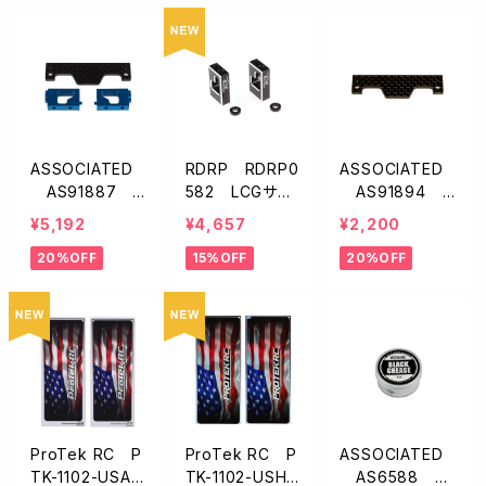
ASSOCIATED
RDRP RDRP0
ASSOCIATED
AS91887 F
582 LCGサー
AS91894 F
T サーボマウン
ボマウント・ブラ
T カーボン製サ
¥5,192
¥4,657
¥2,200
トセット【B6.3/B
ック【B6.3/B7】
ーボマウントブ
20%OFF
15%OFF
20%OFF
7/T7】
レース【B6.3】
ProTek RC P
ProTek RC P
ASSOCIATED
TK-1102-USA
TK-1102-USHA
AS6588 F