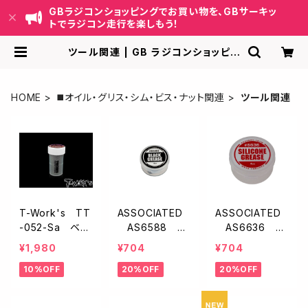
GBラジコンショッピングでお買い物を、GBサーキッ
トでラジコン走行を楽しもう！
ツール関連 | GB ラジコンショッピン
グ-RCカーキット/パーツ販売・GBサ
ーキット運営
HOME
◼️オイル・グリス・シム・ビス・ナット関連
ツール関連
T-Work's TT
ASSOCIATED
ASSOCIATED
-052-Sa ベア
AS6588 F
AS6636 F
リングクリーナ
T ブラックグリ
T シリコングリ
¥1,980
¥704
¥704
ー(S)
ース
ース
10%OFF
20%OFF
20%OFF