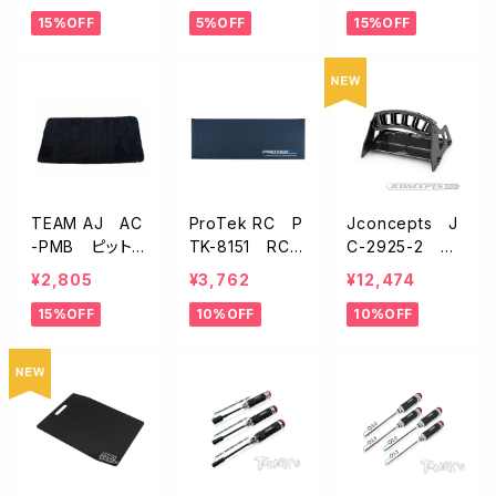
角レンチセット
ト・キャリースト
15%OFF
5%OFF
15%OFF
【0.05・1/16・5/
ラップ付【120 x
64・3/32イン
60 cm】
チ】
TEAM AJ AC
ProTek RC P
Jconcepts J
-PMB ピットマ
TK-8151 RC
C-2925-2 ツ
ット ブラック
ピットマット【ブ
ールホルダー【ブ
¥2,805
¥3,762
¥12,474
【600x1200m
ルー/メッシュバ
ラック】
15%OFF
10%OFF
10%OFF
m】
ッグ付き】