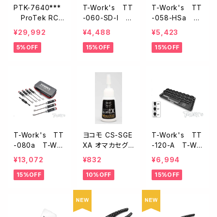
PTK-7640***
T-Work's TT
T-Work's TT
ProTek RC
-060-SD-I イ
-058-HSa T-
カーボンセット
ンチサイズソケッ
Work's六角レ
¥29,992
¥4,488
¥5,423
アップボード【ブ
トレンチセット
ンチセット【1.5/
5%OFF
15%OFF
15%OFF
ラック/485x37
【3/16・1/4・ 11/3
2.0/2.5/3.0m
5x5mm】
2インチ】
m】
T-Work's TT
ヨコモ CS-SGE
T-Work's TT
-080a T-Wor
XA オマカセグ
-120-A T-Wo
k's ベーシック
ルー EX 瞬間接
rk'sツールスタ
¥13,072
¥832
¥6,994
ツールセット
着剤 超低粘度
ンド
15%OFF
10%OFF
15%OFF
タイプ