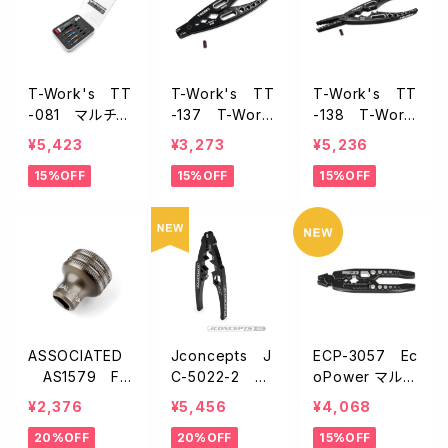
T-Work's TT
T-Work's TT
T-Work's TT
-081 マルチフ
-137 T-Work
-138 T-Work
ァンクションHEX
s マルチパーパ
s プレシジョンシ
¥5,423
¥3,273
¥5,236
ツールキット
スプライヤー
ョックプライヤー
15%OFF
15%OFF
15%OFF
ASSOCIATED
Jconcepts J
ECP-3057 Ec
AS1579 FT
C-5022-2 シ
oPower マルチ
ボールカップレ
ョックシャフトマ
ファンクションシ
¥2,376
¥5,456
¥4,068
ンチ
ルチツールプラ
ョックシャフトプ
20%OFF
20%OFF
15%OFF
イヤー
ライヤー