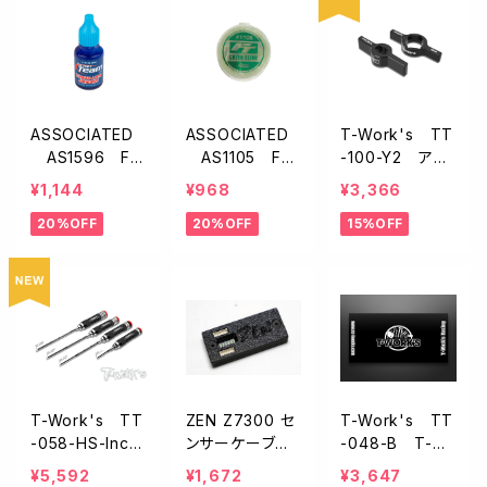
ASSOCIATED
ASSOCIATED
T-Work's TT
AS1596 FT
AS1105 FT
-100-Y2 アル
ネジロック剤【ブ
グリーンスライム
ミ製13mmショッ
¥1,144
¥968
¥3,366
ルー/ミディア
【ショックルー
クツール【ヨコモ
20%OFF
20%OFF
15%OFF
ム】
ブ】
MO/MB用】
T-Work's TT
ZEN Z7300 セ
T-Work's TT
-058-HS-Inch
ンサーケーブル
-048-B T-W
T-Work's六
チェッカー
ork'sピットマッ
¥5,592
¥1,672
¥3,647