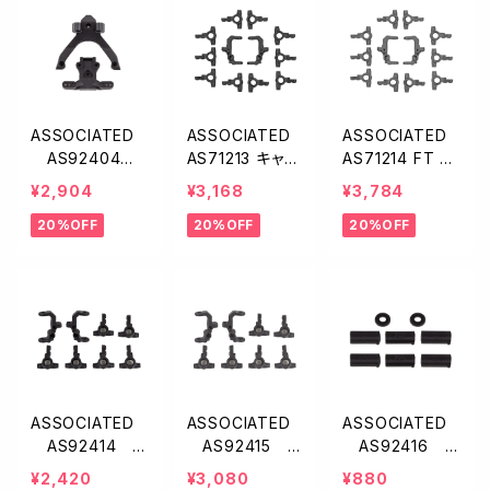
ASSOCIATED
ASSOCIATED
ASSOCIATED
AS92404 F
AS71213 キャス
AS71214 FT キ
T トッププレー
ター＆ステアリン
ャスター＆ステア
¥2,904
¥3,168
¥3,784
ト・ボールスタッ
グブロックV2【B
リングブロックV
20%OFF
20%OFF
20%OFF
ドマウント・カー
7/T7/SC7】
2【カーボン/B7/
ボン【B7】
T7/SC7】
ASSOCIATED
ASSOCIATED
ASSOCIATED
AS92414
AS92415 F
AS92416
キャスター・ステ
T キャスター・ス
キャスターインサ
¥2,420
¥3,080
¥880