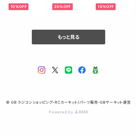
ントショックタワ
ー・ハードウェア
ロールバーマウ
10%OFF
20%OFF
10%OFF
ー【-2mm/B7.1・
セット・ブルー【B
ント【ベアリング
B7】
7】
付/B7.1C・B7.1
D・B7・T7】
もっと見る
© GB ラジコンショッピング-RCカーキット/パーツ販売・GBサーキット運営
Powered by