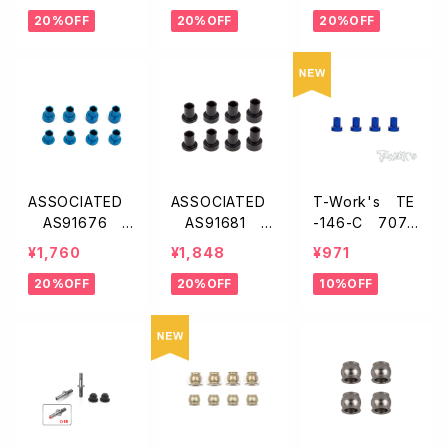
アリングブロック
テアリングブロッ
ート・シム【B7】
20%OFF
20%OFF
20%OFF
【B7】
ク・カーボン【B
7】
ASSOCIATED
ASSOCIATED
T-Work's TE
AS91676
AS91681 キ
-146-C 7075
キャスターハット
ャスターブロック
アルミ製アルミ
¥1,760
¥1,848
¥971
ブッシング【B6
ハットブッシン
キャスターハット
20%OFF
20%OFF
10%OFF
系/B7系】
グ・0.5/1.5/2.5
ブッシング C【ア
mm【B6/B64/B
ソシB6/B7/B7
74系】
4/B84など・4p
cs】