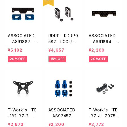
ASSOCIATED
RDRP RDRP0
ASSOCIATED
AS91887 F
582 LCGサー
AS91894 F
T サーボマウン
ボマウント・ブラ
T カーボン製サ
¥5,192
¥4,657
¥2,200
トセット【B6.3/B
ック【B6.3/B7】
ーボマウントブ
20%OFF
15%OFF
20%OFF
7/T7】
レース【B6.3】
T-Work's TE
ASSOCIATED
T-Work's TE
-182-B7-2 グ
AS92457
-B7-J 7075
ラファイト製フロ
アンチロールバ
アルミ製アンチ
¥2,673
¥2,200
¥2,772