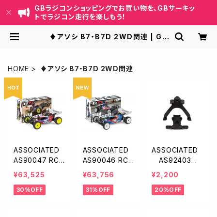
GBラジコンショッピングでお買い物を、GBサーキッ
トでラジコン走行を楽しもう！
♦︎アソシ B7・B7D 2WD関連 | GB
ラジコンショッピング-RCカーキット/
パーツ販売・GBサーキット運営
HOME
♦︎アソシ B7・B7D 2WD関連
ASSOCIATED
ASSOCIATED
ASSOCIATED
AS90047 RC1
AS90046 RC1
AS92403
0B7.1D Team K
0B7.1 Team Kit
トッププレート・
¥63,525
¥63,756
¥2,200
it（ダート路面
（人工芝＆カー
ボールスタッド
30%OFF
31%OFF
20%OFF
向）
ペット路面向）
マウント【B7】