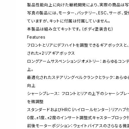
製品性能向上に向けた継続開発により、実際の商品は写
写真の製品には、モーター、バッテリー、ESC、サーボ、
ていますが、キットに付属は付属していません。
本製品は組み立てキットです。（ボディ塗装含む）
Features
フロントとリアにデフハイトを調整できるギアボックスと
された+2リアギアボックス
ロングアームサスペンションジオメトリー：あらゆるコン
上。
最適化されたステアリングベルクランクとラック：あらゆ
向上
シャーシブレース： フロントとリアの上下のシャーシブレ
を微調整
スタンダードおよびHRC（ハイロールセンター）リアハブ
0度、±1度、±2度のインサート調整式キャスターブロック
前後モーターポジション：ウェイトバイアスのさらなる微