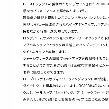
レーストラックでの勝利のためにデザインされたRC10B84
類なきパフォーマンスを解き放ちましょう。
最先端の機能を搭載したこのコンペティションマシンは、
実現します。一体成型されたハイトアジャスタブルギアボ
持ちながら軽量化を実現しています。
ロングアームサスペンションジオメトリーはグリップと予
ングベルクランクとラックは卓越したバンプステアコント
タイトなラインを維持します。
シャーシブレースの調整でセットアップを微調整すること
することができます。RC10B84は正確な重量配分とシ
限界に挑むことができます。
ロープロファイルボディとリアウィングマウントは2段階
ダイナミクスを標準装備しています。 RC10B84Dは、ショ
クルとボールカップ、13mmビッグボア ショックで仕上げ
み合わせ、RC10B84Dは表彰台のトップに立つための鍵