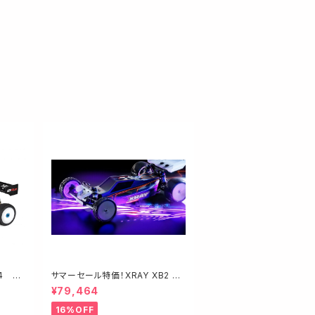
4 RC
サマーセール特価！XRAY XB2 20
ギー】
26 カーペット仕様 品番320020
¥79,464
#3 キット
16%OFF