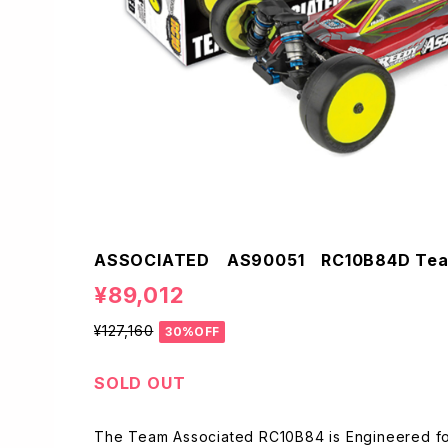
ASSOCIATED AS90051 RC10B84D Te
¥89,012
¥127,160
30%OFF
SOLD OUT
The Team Associated RC10B84 is Engineered for