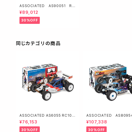
ASSOCIATED AS90051 RC
10B84D Team Kit（ダート路面
¥89,012
向）
30%OFF
同じカテゴリの商品
ASSOCIATED AS6055 RC10 4
ASSOCIATED AS8095
WD Factory Team Kit
8B4.2 TEAM KIT 【GPバ
¥76,153
¥107,338
30%OFF
30%OFF