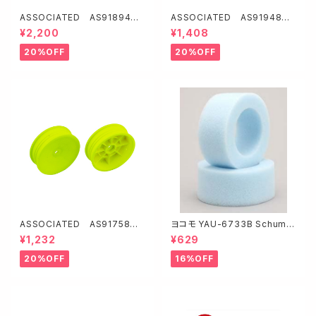
ASSOCIATED AS91894 F
ASSOCIATED AS91948 1
T カーボン製サーボマウントブ
3mmリヤショックスプリング【ホ
¥2,200
¥1,408
レース【B6.3】
ワイト/1.9lb/in・L61・11.0T・1.
2D】
20%OFF
20%OFF
ASSOCIATED AS91758 2
ヨコモ YAU-6733B Schuma
WDバギー用スリムフロントホイ
cher 4WD用 フロントインナー
¥1,232
¥629
ール2.2"【イエロー/12mmHE
X】
20%OFF
16%OFF