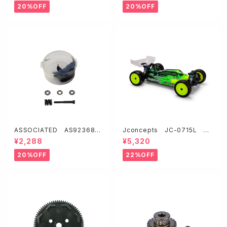
20%OFF
20%OFF
ASSOCIATED AS92368
Jconcepts JC-0715L F2
FT デカップルド・スリッパースラ
- アソシ B84用ボディー【ライト
¥2,288
¥5,320
ストベアリングリビルドセット【B
ウェイト】
74.2】
20%OFF
22%OFF