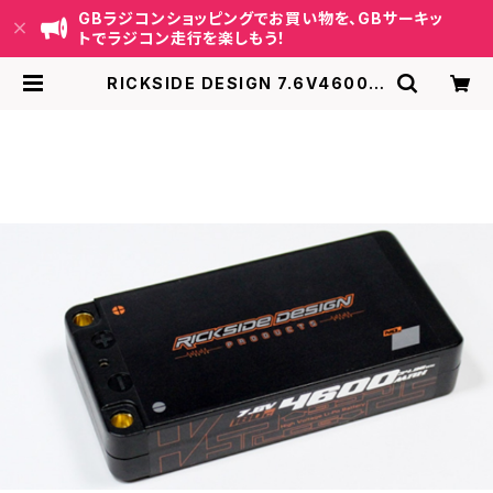
GBラジコンショッピングでお買い物を、GBサーキッ
トでラジコン走行を楽しもう！
RICKSIDE DESIGN 7.6V4600m
Ah 180C Li-HV 1Sサイズ ショート
リポ RSDP-DLP07 | GB ラジコン
ショッピング-RCカーキット/パーツ販
売・GBサーキット運営