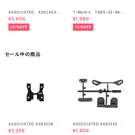
ASSOCIATED AS92453
T-Work's TBBS-35-48
HD ボールデフ用アウトドライブ
64チタン製ブラックコーティン
¥3,696
¥1,980
【B7】
グターンバックル【3.5mmx48
mm/2本入】
20%OFF
10%OFF
セール中の商品
ASSOCIATED AS92528 セ
ASSOCIATED AS92525 シ
ンターバルクヘッド・DSC【RC1
ョックタワーカバー・バンパーセ
¥3,256
¥1,408
0B84】
ット【RC10B84】