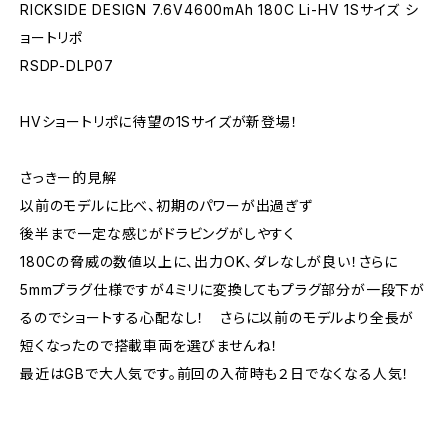
RICKSIDE DESIGN 7.6V4600mAh 180C Li-HV 1Sサイズ シ
ョートリポ
RSDP-DLP07
HVショートリポに待望の1Sサイズが新登場！
さっきー的見解
以前のモデルに比べ、初期のパワーが出過ぎず
後半まで一定な感じがドラビングがしやすく
180Cの脅威の数値以上に、出力OK、ダレなしが良い！さらに
5mmプラグ仕様ですが4ミリに変換してもプラグ部分が一段下が
るのでショートする心配なし！ さらに以前のモデルより全長が
短くなったので搭載車両を選びませんね！
最近はGBで大人気です。前回の入荷時も２日でなくなる人気！