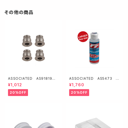
その他の商品
ASSOCIATED AS91819
ASSOCIATED AS5473 F
ショックビボットボール【B6.1/B
T シリコンショックオイル32.5w
¥1,012
¥1,760
6.2/SC6.1/SC6.2/T6.1/T6.2/
t (388 cSt/4oz)
B74系】
20%OFF
20%OFF