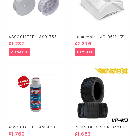
ASSOCIATED AS91757 2
Jconcepts JC-0511 アソ
WDバギー用スリムフロントホイ
シB7用エアロアッパーウイング
¥1,232
¥2,376
ール2.2"【ホワイト/12mmHEX】
20%OFF
10%OFF
ASSOCIATED AS5470 F
RICKSIDE DESIGN Gripz Ev
T シリコンショックオイル25wt
o M3 グリップズエボ2/4WD リ
¥1,760
¥1,683
(275 cSt/4oz)
ア (インナーレス仕様) VP-413