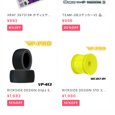
XRAY 397313# ボディステッ
TEAM-GBステッカーV2 品
カー パープル XB2 XB4
番 STGB2026-1
¥983
¥968
6%OFF
20%OFF
RICKSIDE DESIGN Gripz Ev
RICKSIDE DESIGN 1/10 スタ
o M3 グリップズエボ2/4WD リ
ジアムトラック用ホイル 12㎜He
¥1,683
¥1,980
ア (インナーレス仕様) VP-413
x Fits for AE （黄）4個入 WE-
-M3
017-RY
15%OFF
10%OFF