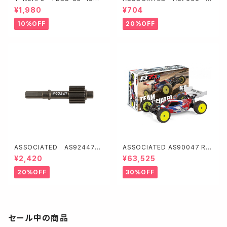
64チタン製ブラックコーティン
フドライブリング【2.60:1】
¥1,980
¥704
グターンバックル【3.5mmx48
mm/2本入】
10%OFF
20%OFF
ASSOCIATED AS92447
ASSOCIATED AS90047 RC
トップシャフト【B7】
10B7.1D Team Kit（ダート路
¥2,420
¥63,525
面向）
20%OFF
30%OFF
セール中の商品