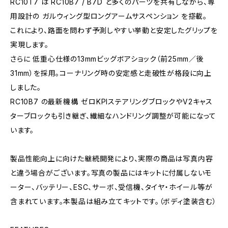
RC10T7 は RC10B7 / B7D と多くのパーツを共有しながら、専
用設計の ガルウィング型ロングアームサスペンション を搭載。
これにより、路面を問わず予測しやすい挙動と安定したグリップを
実現します。
さらに 低重心仕様の13mmビッグボアショック（前25mm／後
31mm）を採用。コーナリング時の安定感と走破性が格段に向上
しました。
RC10B7 の最新機構 ――ゼロKPIステアリングブロックやV2キャス
ターブロックも引き継ぎ、繊細なハンドリング調整が可能になって
います。
製品性能向上に向けた継続開発により、実際の商品は写真内容
と違う場合がございます。写真の製品にはキットに付属しないモ
ーター、バッテリー、ESC、サーボ、受信機、タイヤ・ホイール等が
含まれています。本製品は組み立てキットです。（ボディ塗装含む）