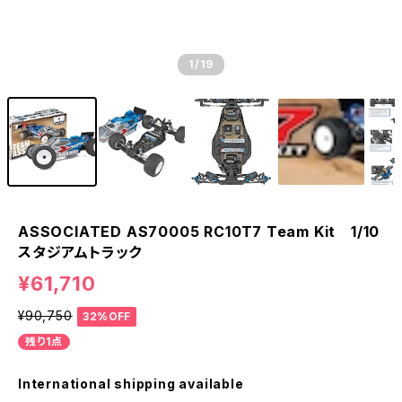
1
/19
ASSOCIATED AS70005 RC10T7 Team Kit 1/10
スタジアムトラック
¥61,710
¥90,750
32%OFF
残り1点
International shipping available