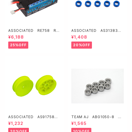
ASSOCIATED RE758 REE
ASSOCIATED AS31383
DY WOLFパックLiPo 3000m
アルミ製ボールスタッドワッシャ
¥6,188
¥1,408
Ah 30C 7.4V Shorty【T型コ
ー【ブルー/5.5x3.0x2.0 mm・1
ネクター】
0枚入】
25%OFF
20%OFF
ASSOCIATED AS91758 2
TEAM AJ ABG1050-8 ス
WDバギー用スリムフロントホイ
ーパーグリス 1050ベアリング
¥1,232
¥1,565
ール2.2"【イエロー/12mmHE
8ヶ入り【NMB製】
X】
20%OFF
10%OFF