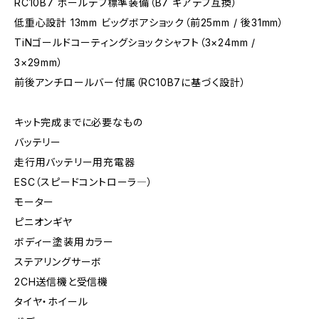
RC10B7 ボールデフ標準装備（B7 ギアデフ互換）
低重心設計 13mm ビッグボアショック（前25mm / 後31mm）
TiNゴールドコーティングショックシャフト（3×24mm /
3×29mm）
前後アンチロールバー付属（RC10B7に基づく設計）
キット完成までに必要なもの
バッテリー
走行用バッテリー用充電器
ESC（スピードコントローラ―）
モーター
ピニオンギヤ
ボディー塗装用カラー
ステアリングサーボ
2CH送信機と受信機
タイヤ・ホイール