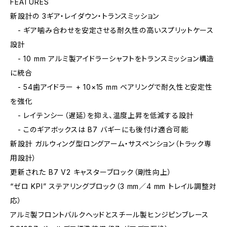
FEATURES
新設計の 3ギア・レイダウン・トランスミッション
- ギア噛み合わせを安定させる耐久性の高いスプリットケース
設計
- 10 mm アルミ製アイドラーシャフトをトランスミッション構造
に統合
- 54歯アイドラー + 10×15 mm ベアリングで耐久性と安定性
を強化
- レイテンシー（遅延）を抑え、温度上昇を低減する設計
- このギアボックスは B7 バギーにも後付け適合可能
新設計 ガルウィング型ロングアーム・サスペンション（トラック専
用設計）
更新された B7 V2 キャスターブロック（剛性向上）
“ゼロ KPI” ステアリングブロック（3 mm／4 mm トレイル調整対
応）
アルミ製フロントバルクヘッドとスチール製ヒンジピンブレース