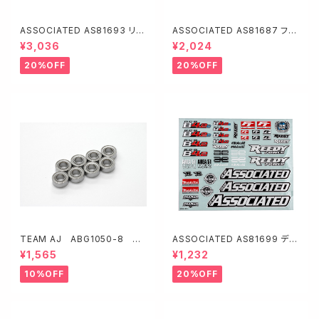
ASSOCIATED AS81693 リヤ
ASSOCIATED AS81687 フロ
サスペンションアーム【RC8B4.
ントギヤボックス【RC8B4.2・ア
¥3,036
¥2,024
2・ソフト】
ジャスタブルデフハイト】
20%OFF
20%OFF
TEAM AJ ABG1050-8 ス
ASSOCIATED AS81699 デカ
ーパーグリス 1050ベアリング
ールシート【RC8B4.2】
¥1,565
¥1,232
8ヶ入り【NMB製】
10%OFF
20%OFF