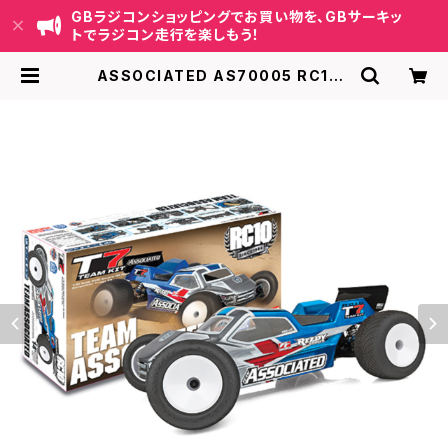
GBラジコンショッピングでお買い物を、GBサーキッ
トでラジコン走行を楽しもう！
ASSOCIATED AS70005 RC10T
7 Team Kit 1/10スタジアムトラッ
ク | GB ラジコンショッピング-RCカ
ーキット/パーツ販売・GBサーキット
運営