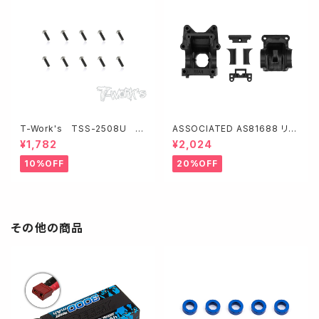
T-Work's TSS-2508U チ
ASSOCIATED AS81688 リヤ
タン製UFOソケットヘッドスクリ
ギヤボックス【RC8B4.2・アジャ
¥1,782
¥2,024
ュー【2.5x8mm/10本入】
スタブルデフハイト】
10%OFF
20%OFF
その他の商品