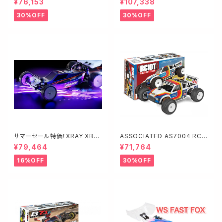
¥76,153
¥107,338
ー】
30%OFF
30%OFF
サマーセール特価！XRAY XB2
ASSOCIATED AS7004 RC1
2026 カーペット仕様 品番320
0T Factory Team Kit
¥79,464
¥71,764
020#3 キット
16%OFF
30%OFF