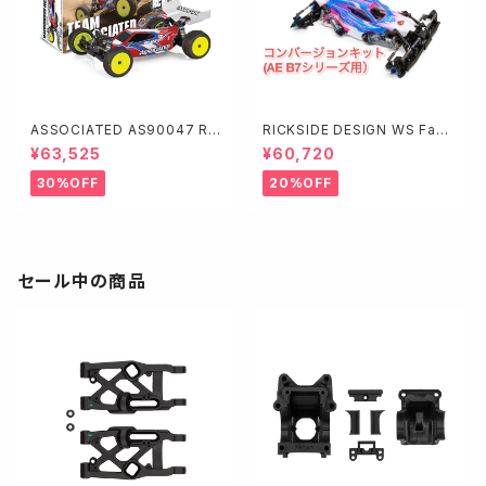
ASSOCIATED AS90047 RC
RICKSIDE DESIGN WS Fast
10B7.1D Team Kit（ダート路
Fox コンバージョンキット(AE B
¥63,525
¥60,720
面向）
7シリーズ用）W3126
30%OFF
20%OFF
セール中の商品