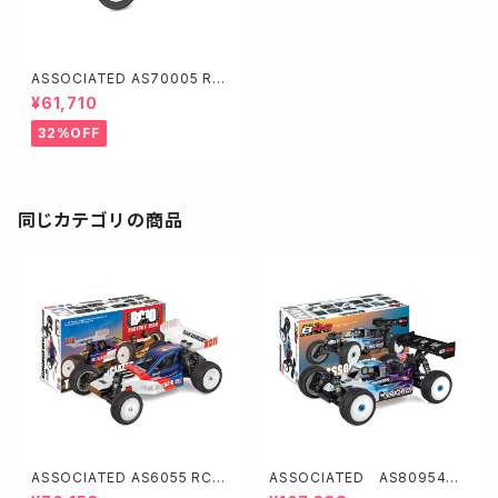
ASSOCIATED AS70005 RC
10T7 Team Kit 1/10スタジ
¥61,710
アムトラック
32%OFF
同じカテゴリの商品
ASSOCIATED AS6055 RC10
ASSOCIATED AS80954
4WD Factory Team Kit
RC8B4.2 TEAM KIT 【GPバギ