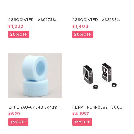
ASSOCIATED AS91758 2
ASSOCIATED AS31382
WDバギー用スリムフロントホイ
アルミ製ボールスタッドワッシャ
¥1,232
¥1,408
ール2.2"【イエロー/12mmHE
ー【ブルー/5.5x3.0x1.0 mm・1
X】
0枚入】
20%OFF
20%OFF
ヨコモ YAU-6734B Schuma
RDRP RDRP0582 LCGサ
cher 2WD/4WD共用 ミディア
ーボマウント・ブラック【B6.3/B
¥629
¥4,657
ム リヤインナー
7】
16%OFF
15%OFF