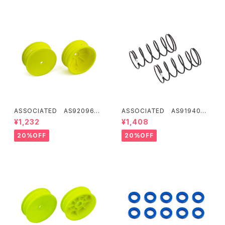
ASSOCIATED AS92096
ASSOCIATED AS91940 1
4WDバギー用フロントホイール
3mmフロントショックスプリン
¥1,232
¥1,408
2.2"【イエロー/12mmHEX】
グ【ホワイト/3.3lb/in・L44・7.
25T・1.2D】
20%OFF
20%OFF