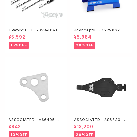
T-Work's TT-058-HS-Inc
Jconcepts JC-2903-1 メ
h T-Work's六角レンチセット
タルカースタンド・ブルー【1/1
¥5,592
¥5,984
【0.05・1/16・5/64・3/32イン
0〜1/8バギー用】
チ】
15%OFF
20%OFF
ASSOCIATED AS6405 フ
ASSOCIATED AS6730 ア
ェルトダストシール【RC10】
ルミ製シャーシ・ブラック【'89 S
¥842
¥13,200
tealth Car】
10%OFF
20%OFF