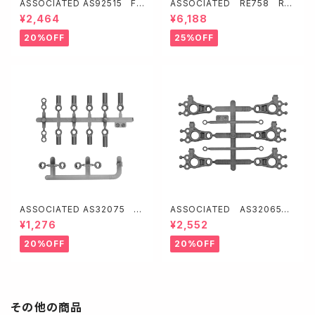
ASSOCIATED AS92515 FT
ASSOCIATED RE758 REE
フロントサスペンションアーム・
DY WOLFパックLiPo 3000m
¥2,464
¥6,188
カーボン【RC10B84】
Ah 30C 7.4V Shorty【T型コ
ネクター】
20%OFF
25%OFF
ASSOCIATED AS32075 ボ
ASSOCIATED AS32065
ールカップ・アームボールインサ
FT ステアリングブロック・カー
¥1,276
¥2,552
ート・アンチロールバーリンク【R
ボン【RC10TC8】
C10TC8】
20%OFF
20%OFF
その他の商品