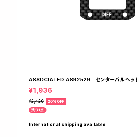
ASSOCIATED AS92529 センターバルヘッ
¥1,936
¥2,420
20%OFF
残り1点
International shipping available