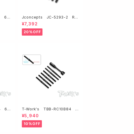
8 64
Jconcepts JC-5293-2 RC
グター
10B84チタン製3.5mmフィンター
¥7,392
/2本
ンバックルセット・ブラック
20%OFF
4 64
T-Work's TBB-RC10B84 6
ト【アソ
4チタン製ブラックコーティングタ
¥5,940
ーンバックルセット【アソシB84/84
D用】
10%OFF