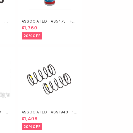
8 サ
ASSOCIATED AS5475 FT
】
シリコンショックオイル37.5wt (4
¥1,760
63 cSt/4oz)
20%OFF
C 64
ASSOCIATED AS91943 13
トヘッド
mmフロントショックスプリング【イ
¥1,408
入】
エロー/3.8lb/in・L44・6.5T・1.2
D】
20%OFF