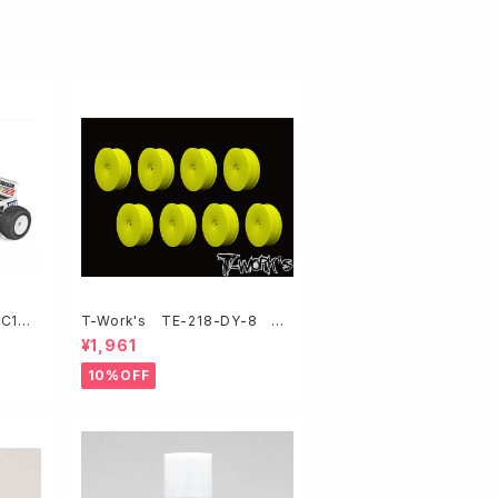
RC10T
T-Work's TE-218-DY-8 2
WD用スリムフロントホイール・イ
¥1,961
エロー 【アソシ/ヨコモ/京商/XRA
Y用・8ケ入】
10%OFF