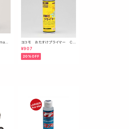
ヨコモ おたすけプライマー CS
ィアム
-SPA Otasuke primer
¥907
20%OFF