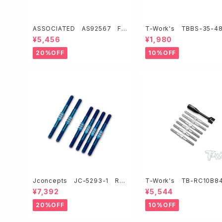
ASSOCIATED AS92567 FT
T-Work's TBBS-35-4
アルミ製デフハイトインサート・ノッ
チタン製ブラックコーティン
¥5,456
¥1,980
チ付き【RC10B7.1】
ンバックル【3.5mmx48mm
入】
20%OFF
10%OFF
Jconcepts JC-5293-1 RC1
T-Work's TB-RC10B8
0B84チタン製3.5mmフィンター
チタン製ターンバックルセッ
¥7,392
¥5,544
ンバックルセット・ブルー
シB84/84D用】
20%OFF
10%OFF