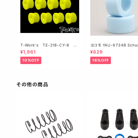
T-Work's TE-218-CY-8 リ
ヨコモ YAU-6734B Schumach
ヤホイール・イエロー 【アソシ/ヨ
er 2WD/4WD共用 ミデ
¥1,961
¥629
コモ/京商/HB用・8ケ入】
リヤインナー
10%OFF
16%OFF
その他の商品