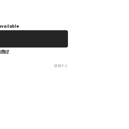
available
方向け
通報する