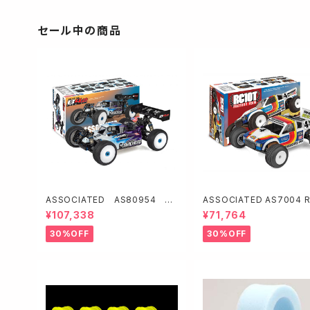
セール中の商品
ASSOCIATED AS80954 RC
ASSOCIATED AS7004 
8B4.2 TEAM KIT 【GPバギー】
Factory Team Kit
¥107,338
¥71,764
30%OFF
30%OFF