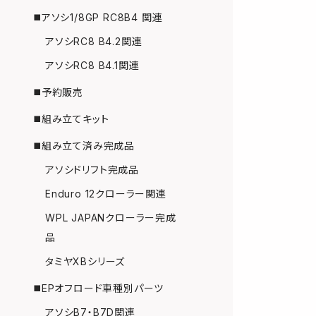
◼️アソシ1/8GP RC8B4 関連
アソシRC8 B4.2関連
アソシRC8 B4.1関連
◼️予約販売
◼️組み立てキット
◼️組み立て済み完成品
アソシドリフト完成品
Enduro 12クローラー関連
WPL JAPANクローラー完成
品
タミヤXBシリーズ
◼️EPオフロード車種別パーツ
アソシB7・B7D関連