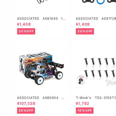
ASSOCIATED AS91940 13
ASSOCIATED AS9172
mmフロントショックスプリング【ホ
ーボホーン・15.5mm【B6系
¥1,408
¥1,408
ワイト/3.3lb/in・L44・7.25T・1.2
D】
20%OFF
20%OFF
ASSOCIATED AS80954 RC
T-Work's TSS-310ST
8B4.2 TEAM KIT 【GPバギー】
チタン製ウルトラシンフラッ
¥107,338
¥1,782
スクリュー【3×10mm/10本
30%OFF
10%OFF