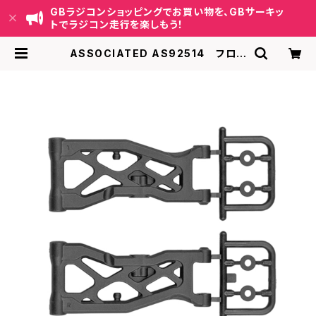
GBラジコンショッピングでお買い物を、GBサーキッ
トでラジコン走行を楽しもう！
ASSOCIATED AS92514 フロン
トサスペンションアーム【RC10B84】
| GB ラジコンショッピング-RCカー
キット/パーツ販売・GBサーキット運
営