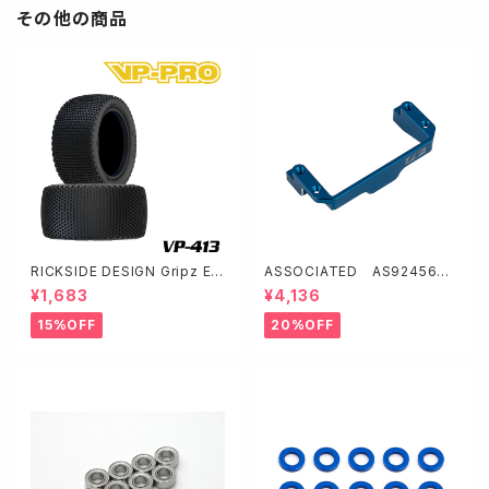
その他の商品
RICKSIDE DESIGN Gripz Ev
ASSOCIATED AS92456
o M3 グリップズエボ2/4WD リ
FT アルミ製ワンピースサーボマ
¥1,683
¥4,136
ア (インナーレス仕様) VP-413
ウント・ブルー【B7】
-M3
15%OFF
20%OFF