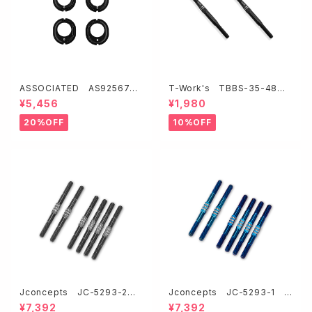
ASSOCIATED AS92567
T-Work's TBBS-35-48
FT アルミ製デフハイトインサー
64チタン製ブラックコーティン
¥5,456
¥1,980
ト・ノッチ付き【RC10B7.1】
グターンバックル【3.5mmx48
mm/2本入】
20%OFF
10%OFF
Jconcepts JC-5293-2 R
Jconcepts JC-5293-1 R
C10B84チタン製3.5mmフィン
C10B84チタン製3.5mmフィン
¥7,392
¥7,392