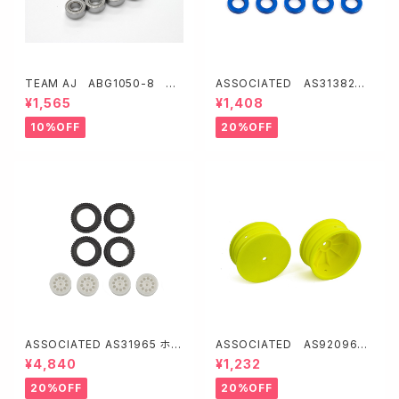
TEAM AJ ABG1050-8 ス
ASSOCIATED AS31382
ーパーグリス 1050ベアリング
アルミ製ボールスタッドワッシャ
¥1,565
¥1,408
8ヶ入り【NMB製】
ー【ブルー/5.5x3.0x1.0 mm・1
0枚入】
10%OFF
20%OFF
ASSOCIATED AS31965 ホイ
ASSOCIATED AS92096
ール＆タイヤ＆インナーフォーム
4WDバギー用フロントホイール
¥4,840
¥1,232
セット【RC10 4x4 Rally】
2.2"【イエロー/12mmHEX】
20%OFF
20%OFF