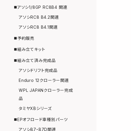
◼️アソシ1/8GP RC8B4 関連
アソシRC8 B4.2関連
アソシRC8 B4.1関連
◼️予約販売
◼️組み立てキット
◼️組み立て済み完成品
アソシドリフト完成品
Enduro 12クローラー関連
WPL JAPANクローラー完成
品
タミヤXBシリーズ
◼️EPオフロード車種別パーツ
アソシB7・B7D関連