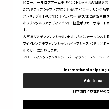
ピローボールロアアームデザイン：トレッド幅の調整を容
DCVドライブシャフト（フロント＆リア）：コーナリング効
フレキシブルTPUフロントバンパー：耐久性と耐衝撃性
ホリゾンタルリアボディマウント：軽量ポリカーボネート
す。
大容量リアデファレンシャル：安定したパフォーマンスと
ワイドレンジデファレンシャルハイトアジャスト：ドッグボ
ルの変化に対応します。
フローティングファン＆レシーバーマウント：シャーシの
International shipping 
Add to cart
日本国内にお住まいの