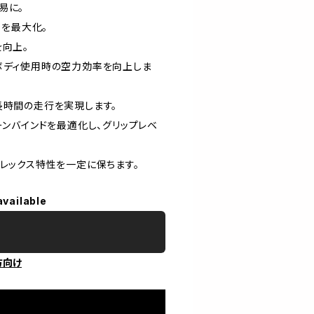
易に。
率を最大化。
を向上。
ボディ使用時の空力効率を向上しま
長時間の走行を実現します。
ーンバインドを最適化し、グリップレベ
フレックス特性を一定に保ちます。
available
方向け