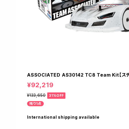
ASSOCIATED AS30142 TC8 Team Ki
¥92,219
¥133,650
31%OFF
残り1点
International shipping available