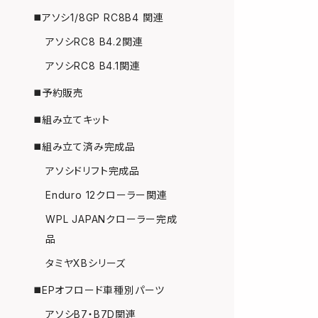
◼️アソシ1/8GP RC8B4 関連
アソシRC8 B4.2関連
アソシRC8 B4.1関連
◼️予約販売
◼️組み立てキット
◼️組み立て済み完成品
アソシドリフト完成品
Enduro 12クローラー関連
WPL JAPANクローラー完成
品
タミヤXBシリーズ
◼️EPオフロード車種別パーツ
アソシB7・B7D関連