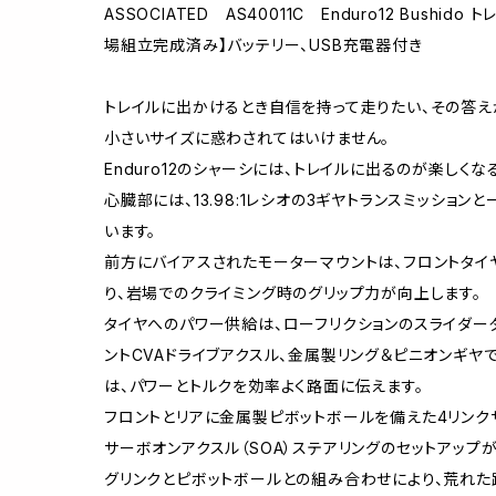
ASSOCIATED AS40011C Enduro12 Bushido 
場組立完成済み】バッテリー、USB充電器付き
トレイルに出かけるとき自信を持って走りたい、その答えがEn
小さいサイズに惑わされてはいけません。
Enduro12のシャーシには、トレイルに出るのが楽しく
心臓部には、13.98:1レシオの3ギヤトランスミッショ
います。
前方にバイアスされたモーターマウントは、フロントタ
り、岩場でのクライミング時のグリップ力が向上します。
タイヤへのパワー供給は、ローフリクションのスライダー
ントCVAドライブアクスル、金属製リング＆ピニオンギヤで行
は、パワーとトルクを効率よく路面に伝えます。
フロントとリアに金属製ピボットボールを備えた4リンク
サーボオンアクスル（SOA）ステアリングのセットアップ
グリンクとピボットボールとの組み合わせにより、荒れた