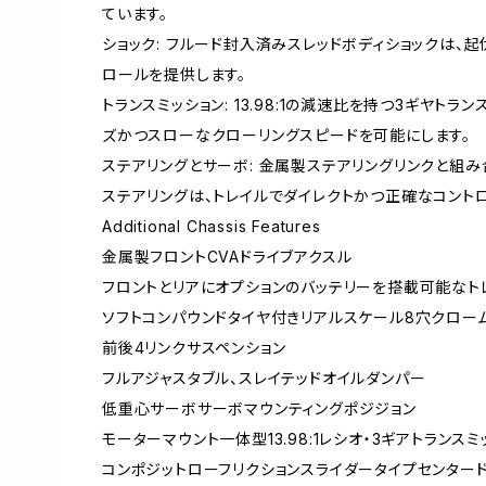
ています。
ショック: フルード封入済みスレッドボディショックは、
ロールを提供します。
トランスミッション: 13.98:1の減速比を持つ3ギヤト
ズかつスローなクローリングスピードを可能にします。
ステアリングとサーボ: 金属製ステアリングリンクと組み
ステアリングは、トレイルでダイレクトかつ正確なコント
Additional Chassis Features
金属製フロントCVAドライブアクスル
フロントとリアにオプションのバッテリーを搭載可能なト
ソフトコンパウンドタイヤ付きリアルスケール8穴クロー
前後4リンクサスペンション
フルアジャスタブル、スレイテッドオイルダンパー
低重心サーボサーボマウンティングポジジョン
モーターマウント一体型13.98:1レシオ・3ギアトランスミ
コンポジットローフリクションスライダータイプセンタード