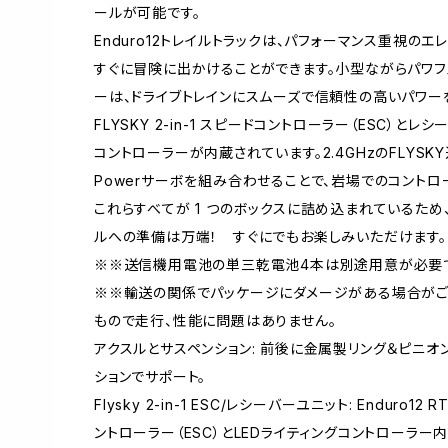
ールが可能です。
Enduro12トレイルトラックは、パフォーマンス重視の
すぐに冒険に出かけることができます。小型ながらパワフルなM
ーは、ドライブトレインにスムーズで信頼性の高いパワー
FLYSKY 2-in-1 スピードコントローラー（ESC）と
コントローラーが内蔵されています。2.4GHzのFLYSK
Powerサーボを組み合わせることで、岩場でのコントロ
これらすべてが 1 つのボックスに詰め込まれているため、En
ルへの準備は万端！ すぐにでもお楽しみいただけます。
※※送信機用電池の単三乾電池4本は別途用意が必要
※※輸送の関係でパッケージにダメージがある場合がご
もので走行、性能に問題はありません。
アクスルとサスペンション: 前後に金属製リング＆ピニオ
ションでサポート。
Flysky 2-in-1 ESC/レシーバーユニット: Enduro12 R
ントローラー（ESC）とLEDライティングコントローラ