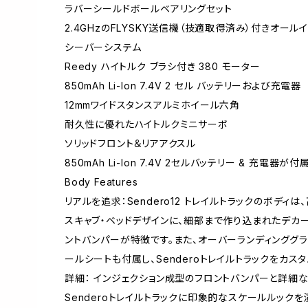
ラバーシールドボールベアリングセット
2.4GHzのFLYSKY送信機（技適取得済み）付きオールインワ
シーバーシステム
Reedy ハイトルク ブラシ付き 380 モーター
850mAh Li-Ion 7.4V 2 セル バッテリーおよび充電器
12mmワイドスタンスアルミホイール六角
耐久性に優れたハイトルクミニサーボ
ソリッドフロント＆リアアクスル
850mAh Li-Ion 7.4V 2セルバッテリー & 充電器が付
Body Features
リアルを追求：Sendero12 トレイルトラックのボデ
スキャブ・ベッドデザインに、細部まで作り込まれたデカ
ントバンパーが特徴です。また、オーバーランディンググ
ールシートも付属し、Senderoトレイルトラックをカス
詳細： インジェクション成型のフロントバンパーと詳細なグ
Senderoトレイルトラックに印象的なスケールルックを